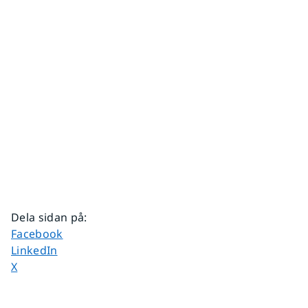
Dela sidan på
:
Dela sidan på
Facebook
Dela sidan på
LinkedIn
Dela sidan på
X