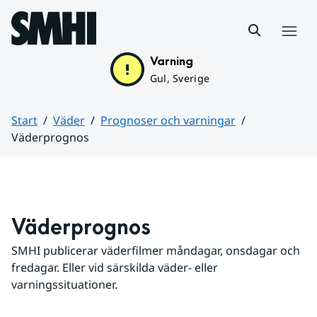
Hoppa till sidans innehåll
Meny
Varning
Gul, Sverige
Start
Väder
Prognoser och varningar
Väderprognos
Huvudinnehåll
Väderprognos
SMHI publicerar väderfilmer måndagar, onsdagar och 
fredagar. Eller vid särskilda väder- eller 
varningssituationer.