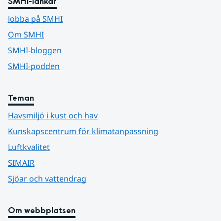
SMHI-länkar
Jobba på SMHI
Om SMHI
SMHI-bloggen
SMHI-podden
Teman
Havsmiljö i kust och hav
Kunskapscentrum för klimatanpassning
Luftkvalitet
SIMAIR
Sjöar och vattendrag
Om webbplatsen