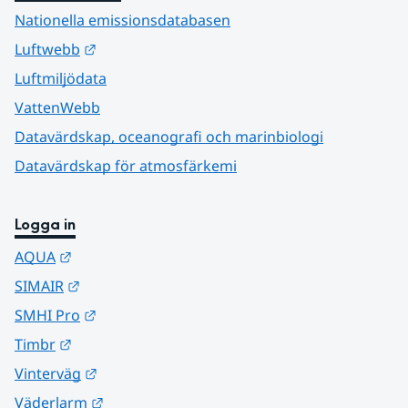
Nationella emissionsdatabasen
Länk till annan webbplats.
Luftwebb
Luftmiljödata
VattenWebb
Datavärdskap, oceanografi och marinbiologi
Datavärdskap för atmosfärkemi
Logga in
Länk till annan webbplats.
AQUA
Länk till annan webbplats.
SIMAIR
Länk till annan webbplats.
SMHI Pro
Länk till annan webbplats.
Timbr
Länk till annan webbplats.
Vinterväg
Länk till annan webbplats.
Väderlarm