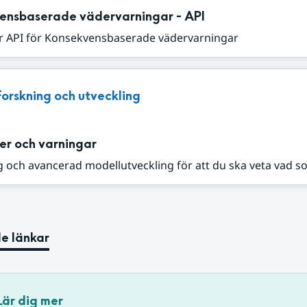
ensbaserade vädervarningar - API
r API för Konsekvensbaserade vädervarningar
Forskning och utveckling
er och varningar
 och avancerad modellutveckling för att du ska veta vad s
e länkar
Lär dig mer