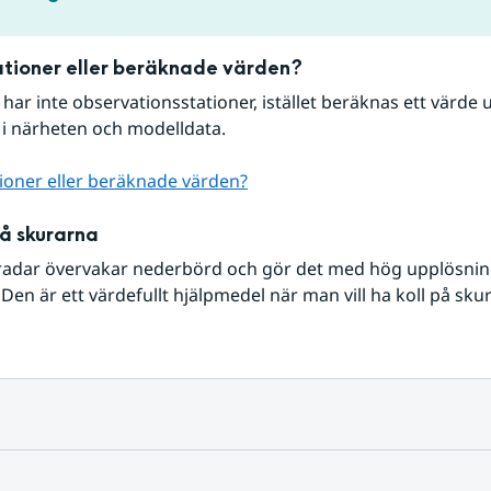
tioner eller beräknade värden?
r har inte observationsstationer, istället beräknas ett värde u
 i närheten och modelldata.
ioner eller beräknade värden?
på skurarna
radar övervakar nederbörd och gör det med hög upplösning 
Den är ett värdefullt hjälpmedel när man vill ha koll på sku