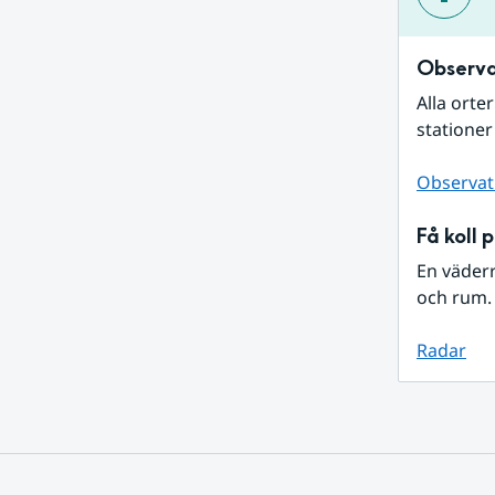
Observa
Alla orte
stationer
Observat
Få koll 
En väder
och rum. 
Radar