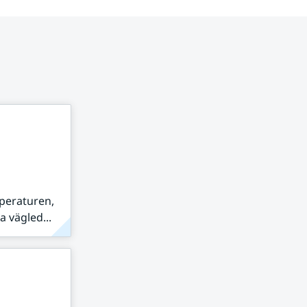
peraturen,
 vägled...