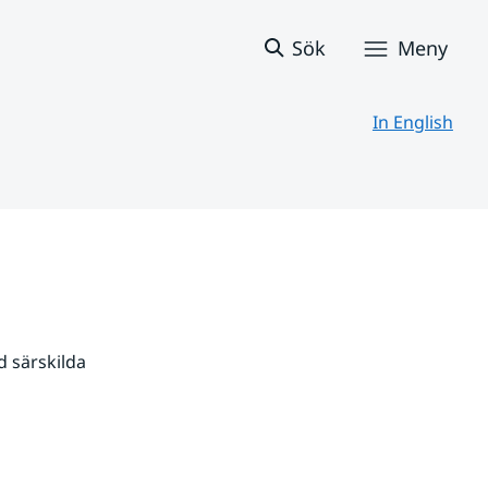
Sök
Meny
In English
 särskilda 