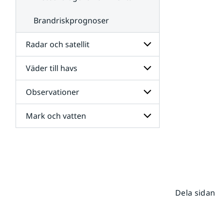
Brandriskprognoser
Radar och satellit
Väder till havs
Undersidor
för
Radar
Observationer
Undersidor
och
för
satellit
Väder
Mark och vatten
Undersidor
till
för
havs
Observationer
Undersidor
för
Mark
och
vatten
Dela sidan