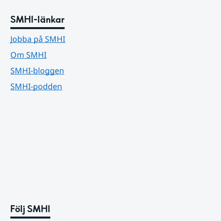
SMHI-länkar
Jobba på SMHI
Om SMHI
SMHI-bloggen
SMHI-podden
Följ SMHI