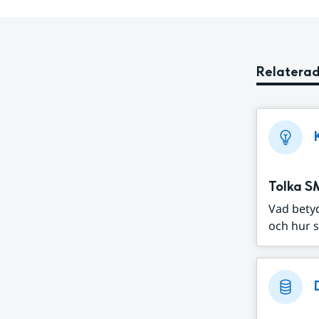
Relaterad
Tolka S
Vad bety
och hur s