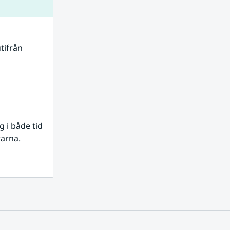
tifrån 
i både tid 
rarna.