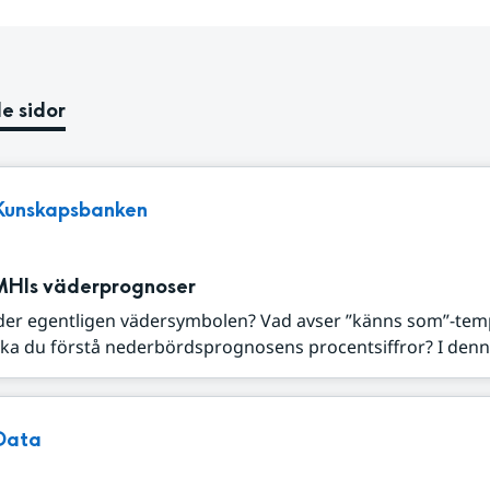
e sidor
Kunskapsbanken
MHIs väderprognoser
der egentligen vädersymbolen? Vad avser ”känns som”-tem
ka du förstå nederbördsprognosens procentsiffror? I denna
Data