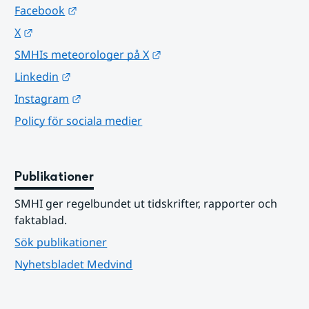
Länk till annan webbplats.
Facebook
Länk till annan webbplats.
X
Länk till annan webbplats.
SMHIs meteorologer på X
Länk till annan webbplats.
Linkedin
Länk till annan webbplats.
Instagram
Policy för sociala medier
Publikationer
SMHI ger regelbundet ut tidskrifter, rapporter och 
faktablad.
Sök publikationer
Nyhetsbladet Medvind