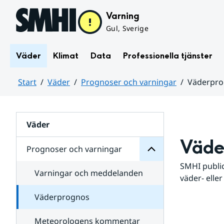
Hoppa till sidans innehåll
Varning
Gul, Sverige
Väder
Klimat
Data
Professionella tjänster
Start
Väder
Prognoser och varningar
Väderpr
varningar
och
Huvudinnehåll
Prognoser
för
Undersidor
Väder
Väde
Prognoser och varningar
SMHI public
Varningar och meddelanden
väder- eller
Väderprognos
Meteorologens kommentar