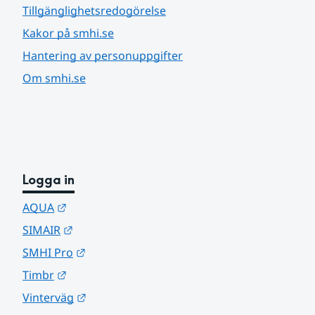
Tillgänglighetsredogörelse
Kakor på smhi.se
Hantering av personuppgifter
Om smhi.se
Logga in
Länk till annan webbplats.
AQUA
Länk till annan webbplats.
SIMAIR
Länk till annan webbplats.
SMHI Pro
Länk till annan webbplats.
Timbr
Länk till annan webbplats.
Vinterväg