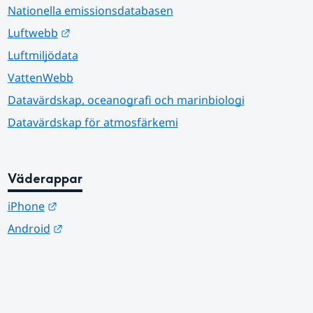
Nationella emissionsdatabasen
Länk till annan webbplats.
Luftwebb
Luftmiljödata
VattenWebb
Datavärdskap, oceanografi och marinbiologi
Datavärdskap för atmosfärkemi
Väderappar
Länk till annan webbplats.
iPhone
Länk till annan webbplats.
Android