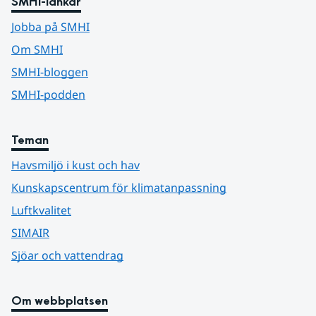
SMHI-länkar
Jobba på SMHI
Om SMHI
SMHI-bloggen
SMHI-podden
Teman
Havsmiljö i kust och hav
Kunskapscentrum för klimatanpassning
Luftkvalitet
SIMAIR
Sjöar och vattendrag
Om webbplatsen