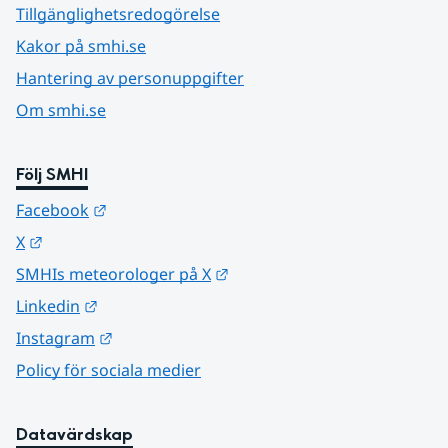
Tillgänglighetsredogörelse
Kakor på smhi.se
Hantering av personuppgifter
Om smhi.se
Följ SMHI
Länk till annan webbplats.
Facebook
Länk till annan webbplats.
X
Länk till annan webbplats.
SMHIs meteorologer på X
Länk till annan webbplats.
Linkedin
Länk till annan webbplats.
Instagram
Policy för sociala medier
Datavärdskap