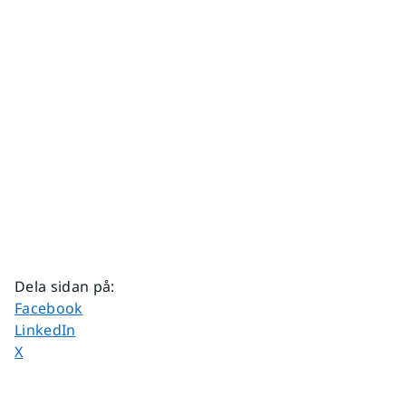
Dela sidan på
:
Dela sidan på
Facebook
Dela sidan på
LinkedIn
Dela sidan på
X