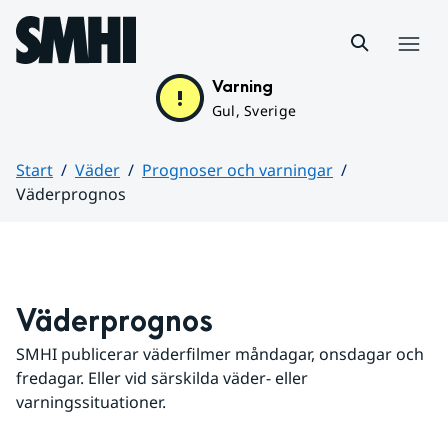
Hoppa till sidans innehåll
Meny
Varning
Gul, Sverige
Start
Väder
Prognoser och varningar
Väderprognos
Huvudinnehåll
Väderprognos
SMHI publicerar väderfilmer måndagar, onsdagar och 
fredagar. Eller vid särskilda väder- eller 
varningssituationer.