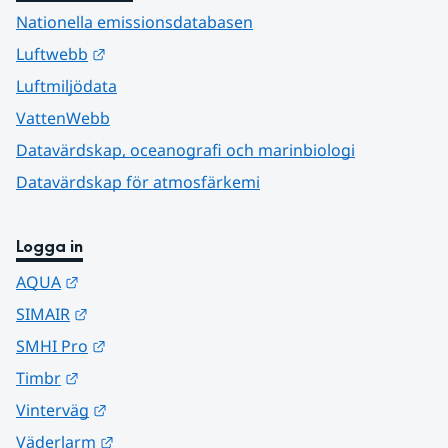
Nationella emissionsdatabasen
Länk till annan webbplats.
Luftwebb
Luftmiljödata
VattenWebb
Datavärdskap, oceanografi och marinbiologi
Datavärdskap för atmosfärkemi
Logga in
Länk till annan webbplats.
AQUA
Länk till annan webbplats.
SIMAIR
Länk till annan webbplats.
SMHI Pro
Länk till annan webbplats.
Timbr
Länk till annan webbplats.
Vinterväg
Länk till annan webbplats.
Väderlarm