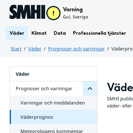
Hoppa till sidans innehåll
Varning
Gul, Sverige
Väder
Klimat
Data
Professionella tjänster
Start
Väder
Prognoser och varningar
Väderpr
varningar
och
Huvudinnehåll
Prognoser
för
Undersidor
Väder
Väde
Prognoser och varningar
SMHI public
Varningar och meddelanden
väder- eller
Väderprognos
Meteorologens kommentar