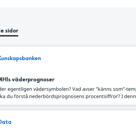
e sidor
Kunskapsbanken
MHIs väderprognoser
der egentligen vädersymbolen? Vad avser ”känns som”-tem
ka du förstå nederbördsprognosens procentsiffror? I denna
Data