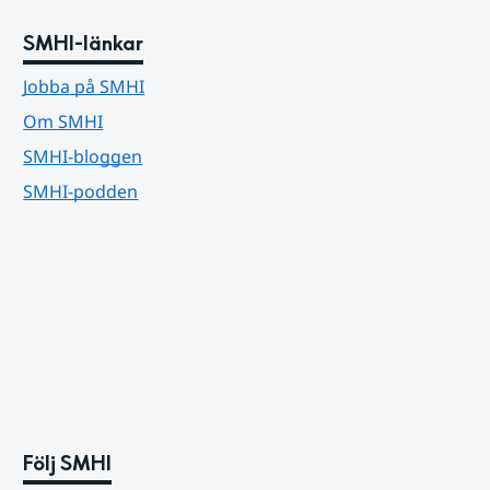
SMHI-länkar
Jobba på SMHI
Om SMHI
SMHI-bloggen
SMHI-podden
Följ SMHI