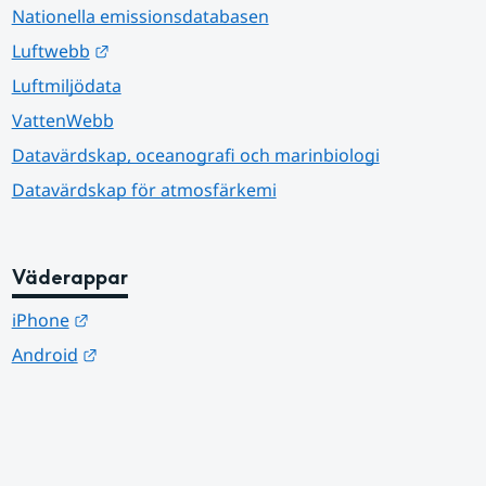
Nationella emissionsdatabasen
Länk till annan webbplats.
Luftwebb
Luftmiljödata
VattenWebb
Datavärdskap, oceanografi och marinbiologi
Datavärdskap för atmosfärkemi
Väderappar
Länk till annan webbplats.
iPhone
Länk till annan webbplats.
Android