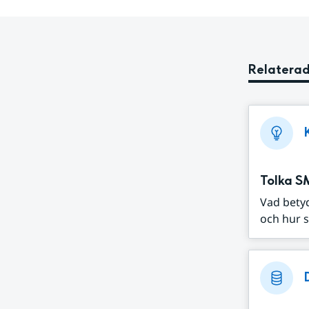
Relaterad
Tolka S
Vad bety
och hur s