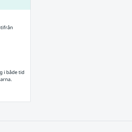
tifrån 
i både tid 
rarna.