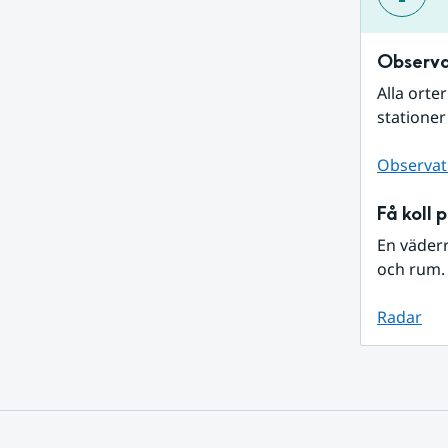
Observa
Alla orte
stationer
Observat
Få koll 
En väder
och rum. 
Radar