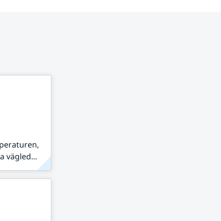
peraturen,
 vägled...