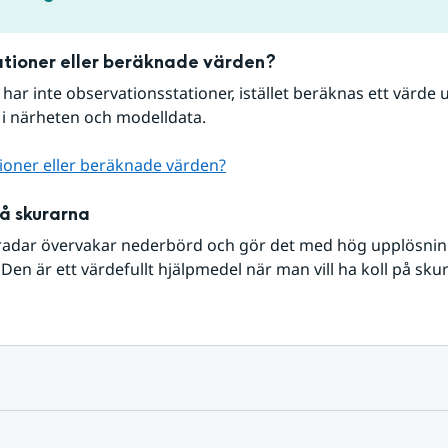
tioner eller beräknade värden?
r har inte observationsstationer, istället beräknas ett värde u
 i närheten och modelldata.
ioner eller beräknade värden?
på skurarna
radar övervakar nederbörd och gör det med hög upplösning 
Den är ett värdefullt hjälpmedel när man vill ha koll på sku