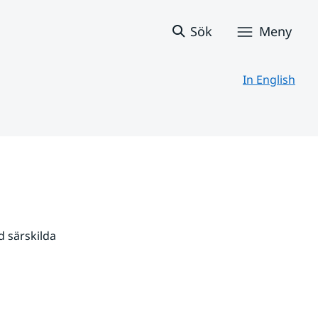
Sök
Meny
In English
 särskilda 