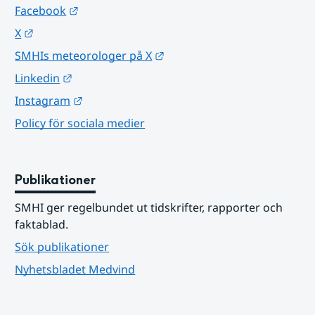
Länk till annan webbplats.
Facebook
Länk till annan webbplats.
X
Länk till annan webbplats.
SMHIs meteorologer på X
Länk till annan webbplats.
Linkedin
Länk till annan webbplats.
Instagram
Policy för sociala medier
Publikationer
SMHI ger regelbundet ut tidskrifter, rapporter och 
faktablad.
Sök publikationer
Nyhetsbladet Medvind