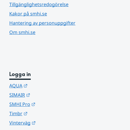
Tillgänglighetsredogörelse
Kakor på smhi.se
Hantering av personuppgifter
Om smhi.se
Logga in
Länk till annan webbplats.
AQUA
Länk till annan webbplats.
SIMAIR
Länk till annan webbplats.
SMHI Pro
Länk till annan webbplats.
Timbr
Länk till annan webbplats.
Vinterväg