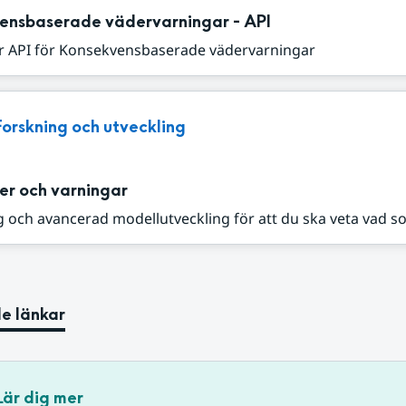
ensbaserade vädervarningar - API
r API för Konsekvensbaserade vädervarningar
Forskning och utveckling
er och varningar
 och avancerad modellutveckling för att du ska veta vad s
e länkar
Lär dig mer