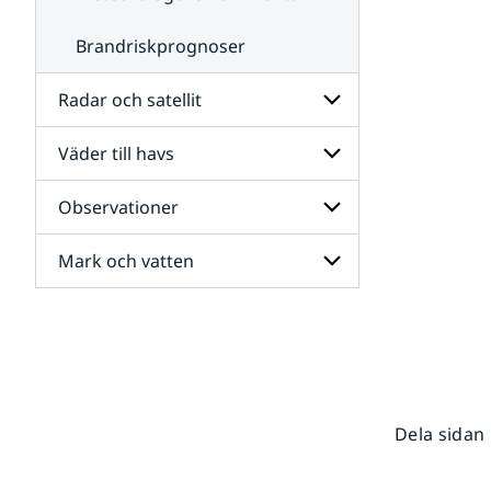
Brandriskprognoser
Radar och satellit
Väder till havs
Undersidor
för
Radar
Observationer
Undersidor
och
för
satellit
Väder
Mark och vatten
Undersidor
till
för
havs
Observationer
Undersidor
för
Mark
och
vatten
Dela sidan