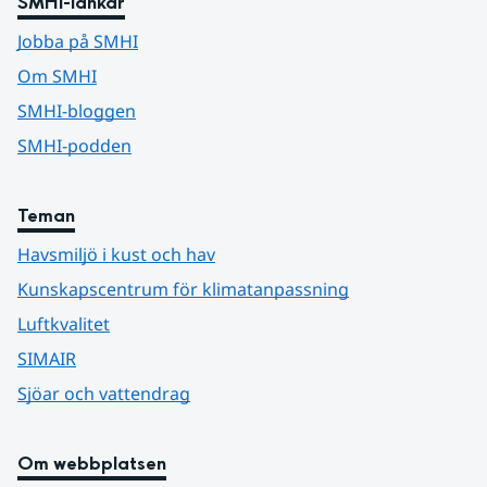
SMHI-länkar
Jobba på SMHI
Om SMHI
SMHI-bloggen
SMHI-podden
Teman
Havsmiljö i kust och hav
Kunskapscentrum för klimatanpassning
Luftkvalitet
SIMAIR
Sjöar och vattendrag
Om webbplatsen