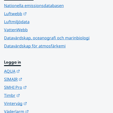
Nationella emissionsdatabasen
Länk till annan webbplats.
Luftwebb
Luftmiljödata
VattenWebb
Datavärdskap, oceanografi och marinbiologi
Datavärdskap för atmosfärkemi
Logga in
Länk till annan webbplats.
AQUA
Länk till annan webbplats.
SIMAIR
Länk till annan webbplats.
SMHI Pro
Länk till annan webbplats.
Timbr
Länk till annan webbplats.
Vinterväg
Länk till annan webbplats.
Väderlarm