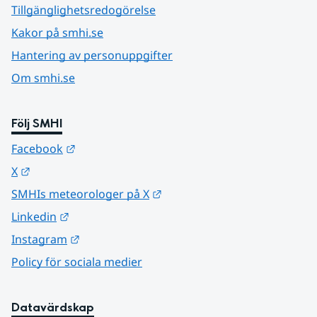
Tillgänglighetsredogörelse
Kakor på smhi.se
Hantering av personuppgifter
Om smhi.se
Följ SMHI
Länk till annan webbplats.
Facebook
Länk till annan webbplats.
X
Länk till annan webbplats.
SMHIs meteorologer på X
Länk till annan webbplats.
Linkedin
Länk till annan webbplats.
Instagram
Policy för sociala medier
Datavärdskap