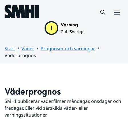
Hoppa till sidans innehåll
Meny
Varning
Gul, Sverige
Start
Väder
Prognoser och varningar
Väderprognos
Huvudinnehåll
Väderprognos
SMHI publicerar väderfilmer måndagar, onsdagar och 
fredagar. Eller vid särskilda väder- eller 
varningssituationer.