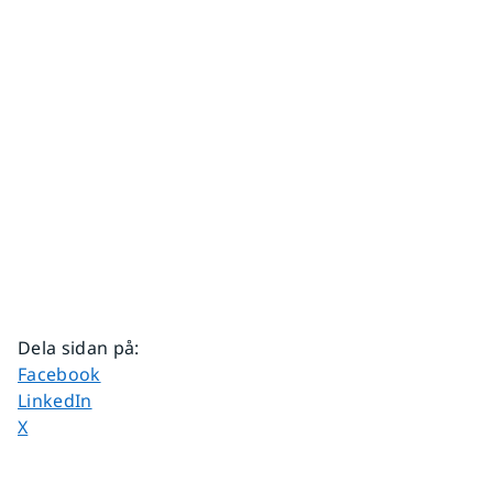
Dela sidan på
:
Dela sidan på
Facebook
Dela sidan på
LinkedIn
Dela sidan på
X