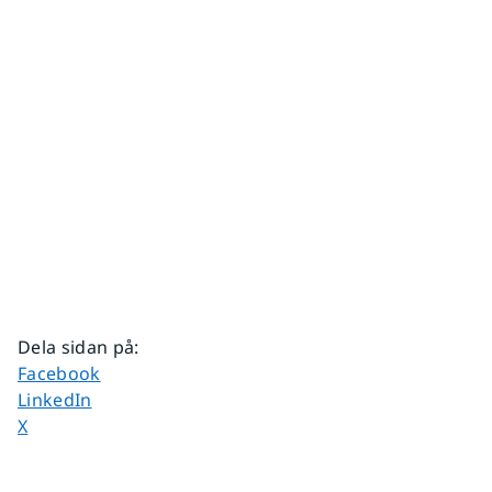
Dela sidan på
:
Dela sidan på
Facebook
Dela sidan på
LinkedIn
Dela sidan på
X