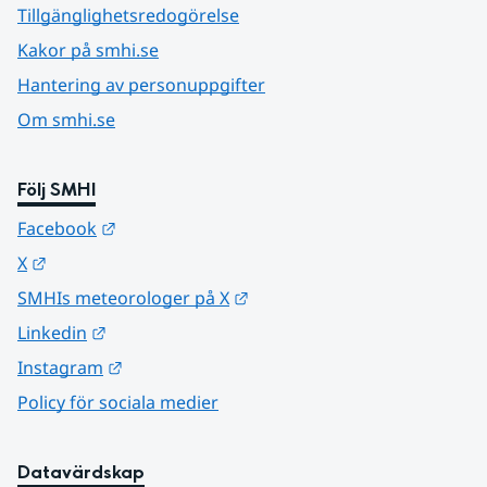
Tillgänglighetsredogörelse
Kakor på smhi.se
Hantering av personuppgifter
Om smhi.se
Följ SMHI
Länk till annan webbplats.
Facebook
Länk till annan webbplats.
X
Länk till annan webbplats.
SMHIs meteorologer på X
Länk till annan webbplats.
Linkedin
Länk till annan webbplats.
Instagram
Policy för sociala medier
Datavärdskap