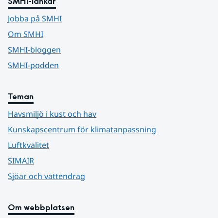
SMHI-länkar
Jobba på SMHI
Om SMHI
SMHI-bloggen
SMHI-podden
Teman
Havsmiljö i kust och hav
Kunskapscentrum för klimatanpassning
Luftkvalitet
SIMAIR
Sjöar och vattendrag
Om webbplatsen