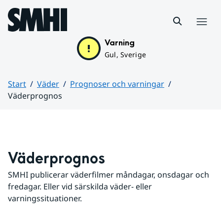
Hoppa till sidans innehåll
Meny
Varning
Gul, Sverige
Start
Väder
Prognoser och varningar
Väderprognos
Huvudinnehåll
Väderprognos
SMHI publicerar väderfilmer måndagar, onsdagar och 
fredagar. Eller vid särskilda väder- eller 
varningssituationer.