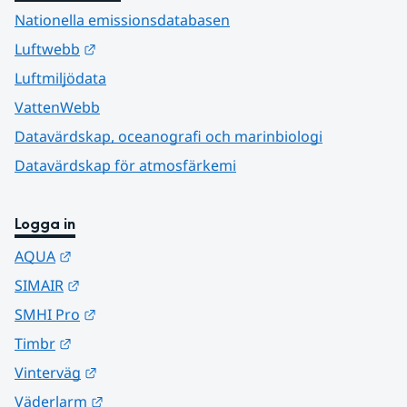
Nationella emissionsdatabasen
Länk till annan webbplats.
Luftwebb
Luftmiljödata
VattenWebb
Datavärdskap, oceanografi och marinbiologi
Datavärdskap för atmosfärkemi
Logga in
Länk till annan webbplats.
AQUA
Länk till annan webbplats.
SIMAIR
Länk till annan webbplats.
SMHI Pro
Länk till annan webbplats.
Timbr
Länk till annan webbplats.
Vinterväg
Länk till annan webbplats.
Väderlarm