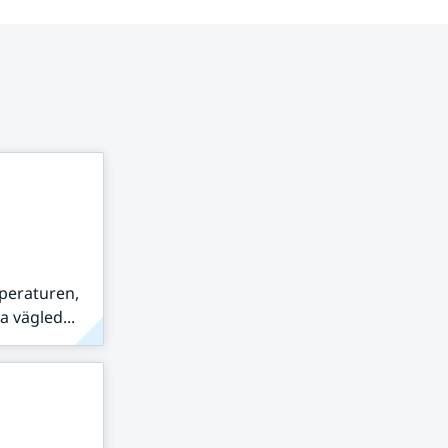
peraturen,
 vägled...