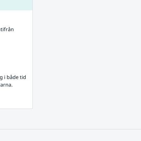
tifrån 
i både tid 
rarna.