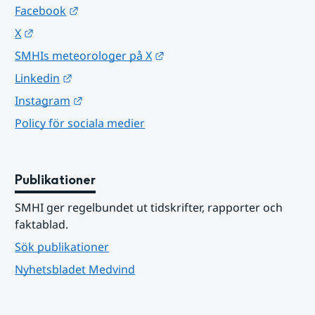
Länk till annan webbplats.
Facebook
Länk till annan webbplats.
X
Länk till annan webbplats.
SMHIs meteorologer på X
Länk till annan webbplats.
Linkedin
Länk till annan webbplats.
Instagram
Policy för sociala medier
Publikationer
SMHI ger regelbundet ut tidskrifter, rapporter och 
faktablad.
Sök publikationer
Nyhetsbladet Medvind