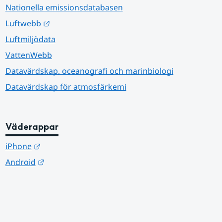
Nationella emissionsdatabasen
Länk till annan webbplats.
Luftwebb
Luftmiljödata
VattenWebb
Datavärdskap, oceanografi och marinbiologi
Datavärdskap för atmosfärkemi
Väderappar
Länk till annan webbplats.
iPhone
Länk till annan webbplats.
Android