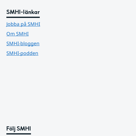
SMHI-länkar
Jobba på SMHI
Om SMHI
SMHI-bloggen
SMHI-podden
Följ SMHI