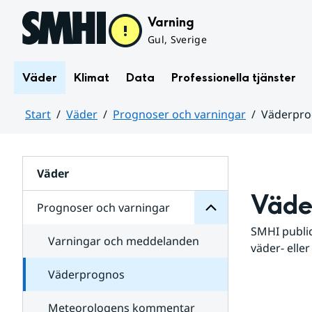
Hoppa till sidans innehåll
Varning
Gul, Sverige
Väder
Klimat
Data
Professionella tjänster
Start
Väder
Prognoser och varningar
Väderpr
varningar
och
Huvudinnehåll
Prognoser
för
Undersidor
Väder
Väde
Prognoser och varningar
SMHI public
Varningar och meddelanden
väder- eller
Väderprognos
Meteorologens kommentar