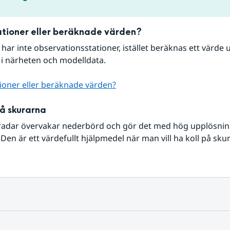
tioner eller beräknade värden?
r har inte observationsstationer, istället beräknas ett värde u
 i närheten och modelldata.
ioner eller beräknade värden?
på skurarna
radar övervakar nederbörd och gör det med hög upplösning 
Den är ett värdefullt hjälpmedel när man vill ha koll på sku