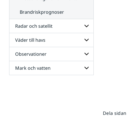
Brandriskprognoser
Radar och satellit
Väder till havs
Undersidor
för
Radar
Observationer
Undersidor
och
för
satellit
Väder
Mark och vatten
Undersidor
till
för
havs
Observationer
Undersidor
för
Mark
och
vatten
Dela sidan