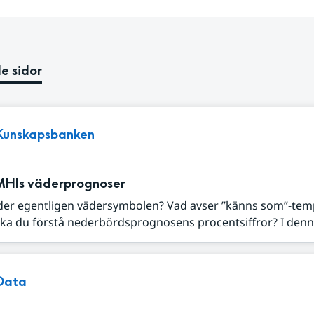
e sidor
Kunskapsbanken
MHIs väderprognoser
der egentligen vädersymbolen? Vad avser ”känns som”-tem
ka du förstå nederbördsprognosens procentsiffror? I denna
Data