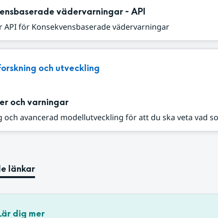
ensbaserade vädervarningar - API
r API för Konsekvensbaserade vädervarningar
Forskning och utveckling
er och varningar
 och avancerad modellutveckling för att du ska veta vad s
e länkar
Lär dig mer