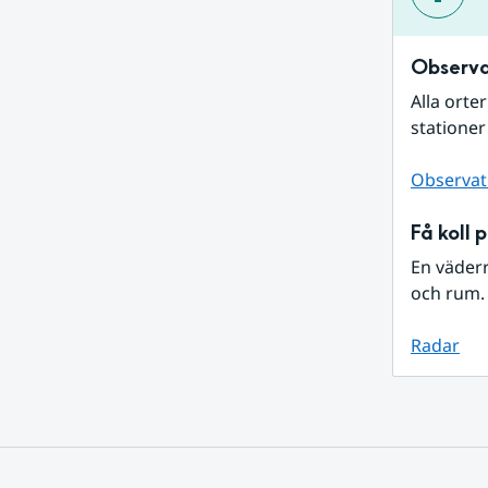
Observa
Alla orte
stationer
Observat
Få koll 
En väder
och rum. 
Radar