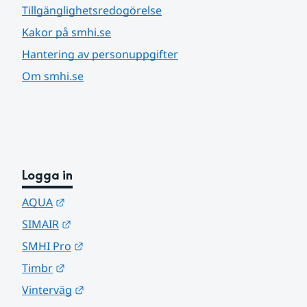
Tillgänglighetsredogörelse
Kakor på smhi.se
Hantering av personuppgifter
Om smhi.se
Logga in
Länk till annan webbplats.
AQUA
Länk till annan webbplats.
SIMAIR
Länk till annan webbplats.
SMHI Pro
Länk till annan webbplats.
Timbr
Länk till annan webbplats.
Vinterväg