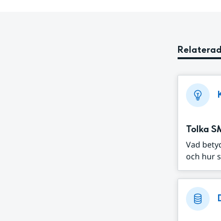
Relaterad
Tolka S
Vad bety
och hur s