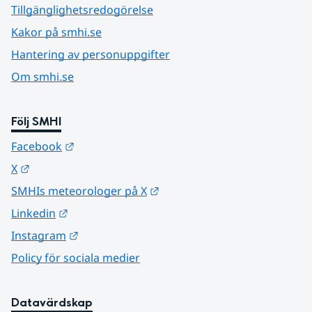
Tillgänglighetsredogörelse
Kakor på smhi.se
Hantering av personuppgifter
Om smhi.se
Följ SMHI
Länk till annan webbplats.
Facebook
Länk till annan webbplats.
X
Länk till annan webbplats.
SMHIs meteorologer på X
Länk till annan webbplats.
Linkedin
Länk till annan webbplats.
Instagram
Policy för sociala medier
Datavärdskap