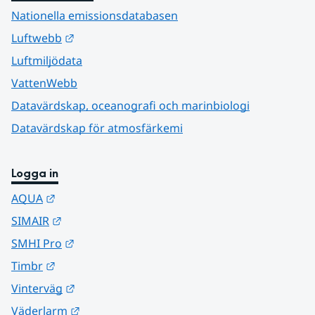
Nationella emissionsdatabasen
Länk till annan webbplats.
Luftwebb
Luftmiljödata
VattenWebb
Datavärdskap, oceanografi och marinbiologi
Datavärdskap för atmosfärkemi
Logga in
Länk till annan webbplats.
AQUA
Länk till annan webbplats.
SIMAIR
Länk till annan webbplats.
SMHI Pro
Länk till annan webbplats.
Timbr
Länk till annan webbplats.
Vinterväg
Länk till annan webbplats.
Väderlarm