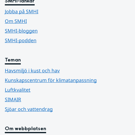
SMHI-länkar
Jobba på SMHI
Om SMHI
SMHI-bloggen
SMHI-podden
Teman
Havsmiljö i kust och hav
Kunskapscentrum för klimatanpassning
Luftkvalitet
SIMAIR
Sjöar och vattendrag
Om webbplatsen