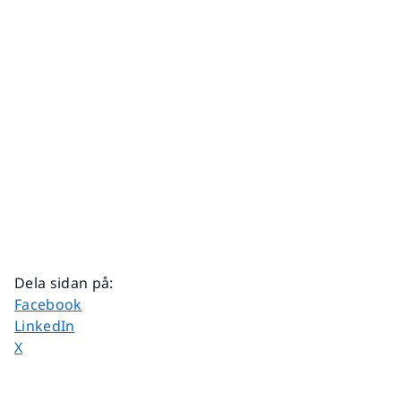
Dela sidan på
:
Dela sidan på
Facebook
Dela sidan på
LinkedIn
Dela sidan på
X