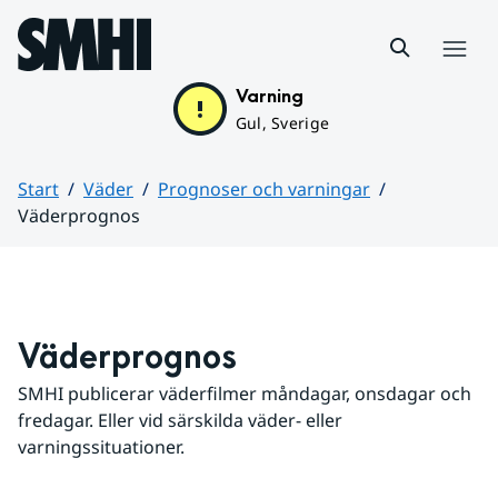
Hoppa till sidans innehåll
Meny
Varning
Gul, Sverige
Start
Väder
Prognoser och varningar
Väderprognos
Huvudinnehåll
Väderprognos
SMHI publicerar väderfilmer måndagar, onsdagar och 
fredagar. Eller vid särskilda väder- eller 
varningssituationer.