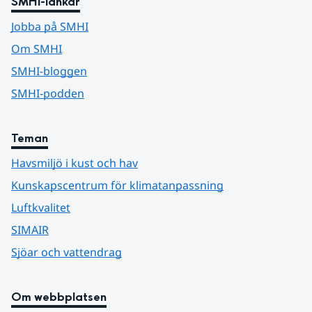
SMHI-länkar
Jobba på SMHI
Om SMHI
SMHI-bloggen
SMHI-podden
Teman
Havsmiljö i kust och hav
Kunskapscentrum för klimatanpassning
Luftkvalitet
SIMAIR
Sjöar och vattendrag
Om webbplatsen