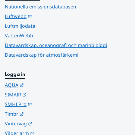
Nationella emissionsdatabasen
Länk till annan webbplats.
Luftwebb
Luftmiljödata
VattenWebb
Datavärdskap, oceanografi och marinbiologi
Datavärdskap för atmosfärkemi
Logga in
Länk till annan webbplats.
AQUA
Länk till annan webbplats.
SIMAIR
Länk till annan webbplats.
SMHI Pro
Länk till annan webbplats.
Timbr
Länk till annan webbplats.
Vinterväg
Länk till annan webbplats.
Väderlarm