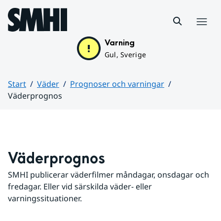
Hoppa till sidans innehåll
Meny
Varning
Gul, Sverige
Start
Väder
Prognoser och varningar
Väderprognos
Huvudinnehåll
Väderprognos
SMHI publicerar väderfilmer måndagar, onsdagar och 
fredagar. Eller vid särskilda väder- eller 
varningssituationer.