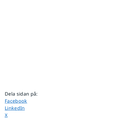
Dela sidan på
:
Dela sidan på
Facebook
Dela sidan på
LinkedIn
Dela sidan på
X