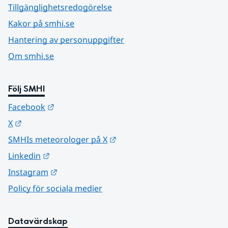
Tillgänglighetsredogörelse
Kakor på smhi.se
Hantering av personuppgifter
Om smhi.se
Följ SMHI
Länk till annan webbplats.
Facebook
Länk till annan webbplats.
X
Länk till annan webbplats.
SMHIs meteorologer på X
Länk till annan webbplats.
Linkedin
Länk till annan webbplats.
Instagram
Policy för sociala medier
Datavärdskap