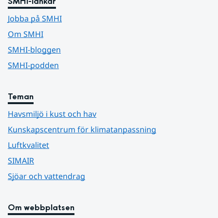
SMHI-länkar
Jobba på SMHI
Om SMHI
SMHI-bloggen
SMHI-podden
Teman
Havsmiljö i kust och hav
Kunskapscentrum för klimatanpassning
Luftkvalitet
SIMAIR
Sjöar och vattendrag
Om webbplatsen