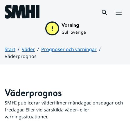
Hoppa till sidans innehåll
Meny
Varning
Gul, Sverige
Start
Väder
Prognoser och varningar
Väderprognos
Huvudinnehåll
Väderprognos
SMHI publicerar väderfilmer måndagar, onsdagar och 
fredagar. Eller vid särskilda väder- eller 
varningssituationer.