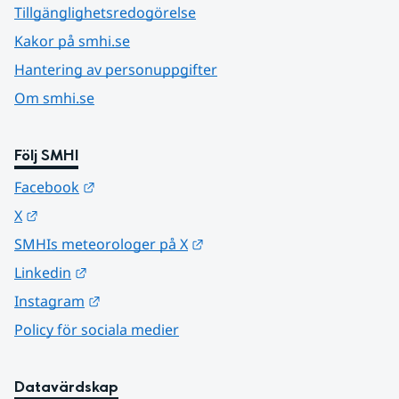
Tillgänglighetsredogörelse
Kakor på smhi.se
Hantering av personuppgifter
Om smhi.se
Följ SMHI
Länk till annan webbplats.
Facebook
Länk till annan webbplats.
X
Länk till annan webbplats.
SMHIs meteorologer på X
Länk till annan webbplats.
Linkedin
Länk till annan webbplats.
Instagram
Policy för sociala medier
Datavärdskap