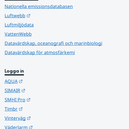
Nationella emissionsdatabasen
Länk till annan webbplats.
Luftwebb
Luftmiljödata
VattenWebb
Datavärdskap, oceanografi och marinbiologi
Datavärdskap för atmosfärkemi
Logga in
Länk till annan webbplats.
AQUA
Länk till annan webbplats.
SIMAIR
Länk till annan webbplats.
SMHI Pro
Länk till annan webbplats.
Timbr
Länk till annan webbplats.
Vinterväg
Länk till annan webbplats.
Väderlarm