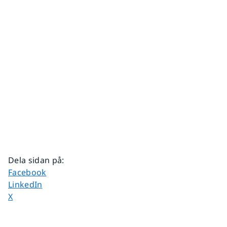
Dela sidan på
:
Dela sidan på
Facebook
Dela sidan på
LinkedIn
Dela sidan på
X