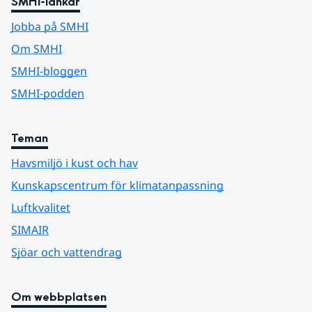
SMHI-länkar
Jobba på SMHI
Om SMHI
SMHI-bloggen
SMHI-podden
Teman
Havsmiljö i kust och hav
Kunskapscentrum för klimatanpassning
Luftkvalitet
SIMAIR
Sjöar och vattendrag
Om webbplatsen