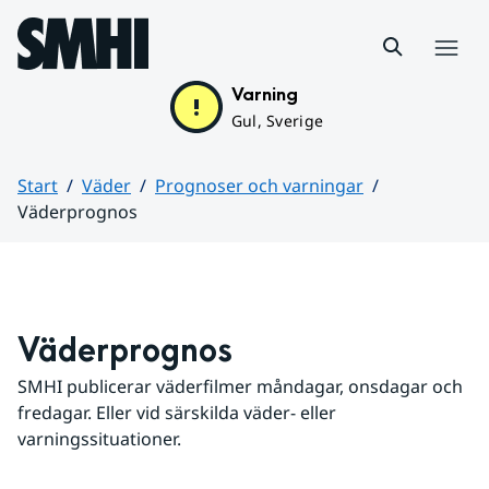
Hoppa till sidans innehåll
Meny
Varning
Gul, Sverige
Start
Väder
Prognoser och varningar
Väderprognos
Huvudinnehåll
Väderprognos
SMHI publicerar väderfilmer måndagar, onsdagar och 
fredagar. Eller vid särskilda väder- eller 
varningssituationer.