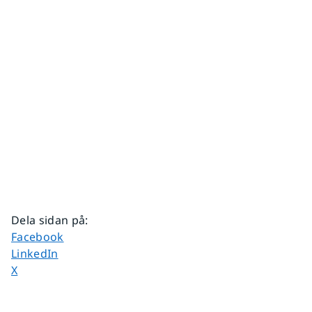
Dela sidan på
:
Dela sidan på
Facebook
Dela sidan på
LinkedIn
Dela sidan på
X