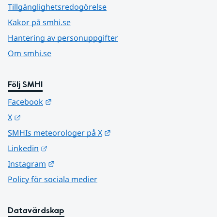
Tillgänglighetsredogörelse
Kakor på smhi.se
Hantering av personuppgifter
Om smhi.se
Följ SMHI
Länk till annan webbplats.
Facebook
Länk till annan webbplats.
X
Länk till annan webbplats.
SMHIs meteorologer på X
Länk till annan webbplats.
Linkedin
Länk till annan webbplats.
Instagram
Policy för sociala medier
Datavärdskap