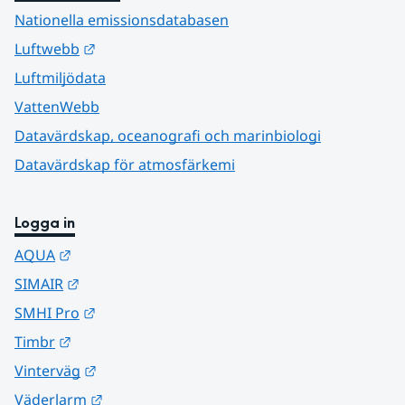
Nationella emissionsdatabasen
Länk till annan webbplats.
Luftwebb
Luftmiljödata
VattenWebb
Datavärdskap, oceanografi och marinbiologi
Datavärdskap för atmosfärkemi
Logga in
Länk till annan webbplats.
AQUA
Länk till annan webbplats.
SIMAIR
Länk till annan webbplats.
SMHI Pro
Länk till annan webbplats.
Timbr
Länk till annan webbplats.
Vinterväg
Länk till annan webbplats.
Väderlarm