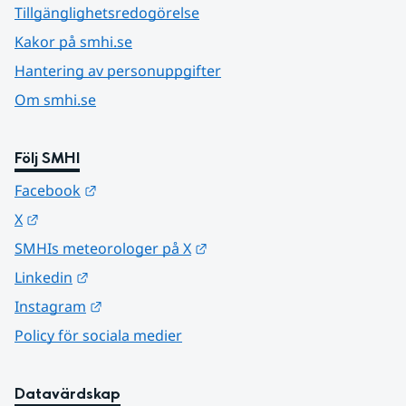
Tillgänglighetsredogörelse
Kakor på smhi.se
Hantering av personuppgifter
Om smhi.se
Följ SMHI
Länk till annan webbplats.
Facebook
Länk till annan webbplats.
X
Länk till annan webbplats.
SMHIs meteorologer på X
Länk till annan webbplats.
Linkedin
Länk till annan webbplats.
Instagram
Policy för sociala medier
Datavärdskap