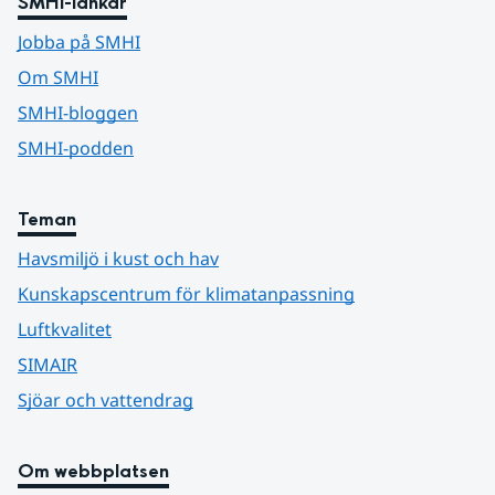
SMHI-länkar
Jobba på SMHI
Om SMHI
SMHI-bloggen
SMHI-podden
Teman
Havsmiljö i kust och hav
Kunskapscentrum för klimatanpassning
Luftkvalitet
SIMAIR
Sjöar och vattendrag
Om webbplatsen