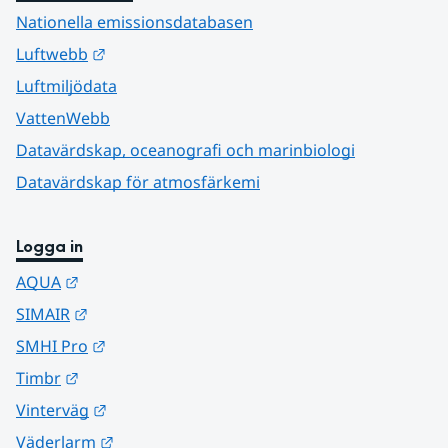
Nationella emissionsdatabasen
Länk till annan webbplats.
Luftwebb
Luftmiljödata
VattenWebb
Datavärdskap, oceanografi och marinbiologi
Datavärdskap för atmosfärkemi
Logga in
Länk till annan webbplats.
AQUA
Länk till annan webbplats.
SIMAIR
Länk till annan webbplats.
SMHI Pro
Länk till annan webbplats.
Timbr
Länk till annan webbplats.
Vinterväg
Länk till annan webbplats.
Väderlarm