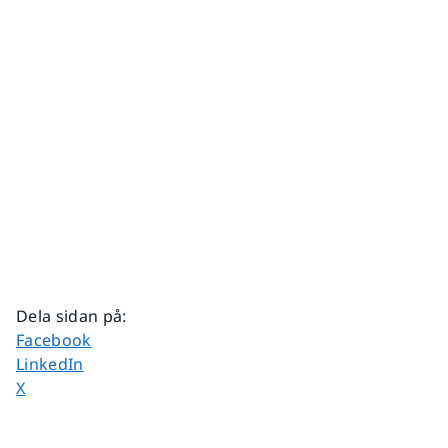
Dela sidan på
:
Dela sidan på
Facebook
Dela sidan på
LinkedIn
Dela sidan på
X