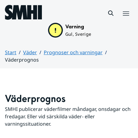
Hoppa till sidans innehåll
Meny
Varning
Gul, Sverige
Start
Väder
Prognoser och varningar
Väderprognos
Huvudinnehåll
Väderprognos
SMHI publicerar väderfilmer måndagar, onsdagar och 
fredagar. Eller vid särskilda väder- eller 
varningssituationer.