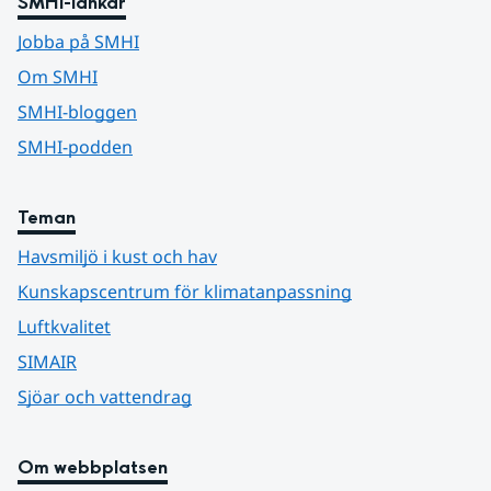
SMHI-länkar
Jobba på SMHI
Om SMHI
SMHI-bloggen
SMHI-podden
Teman
Havsmiljö i kust och hav
Kunskapscentrum för klimatanpassning
Luftkvalitet
SIMAIR
Sjöar och vattendrag
Om webbplatsen