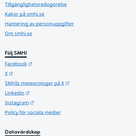
Tillgänglighetsredogörelse
Kakor på smhi.se
Hantering av personuppgifter
Om smhi.se
Följ SMHI
Länk till annan webbplats.
Facebook
Länk till annan webbplats.
X
Länk till annan webbplats.
SMHIs meteorologer på X
Länk till annan webbplats.
Linkedin
Länk till annan webbplats.
Instagram
Policy för sociala medier
Datavärdskap