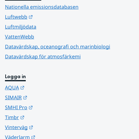
Nationella emissionsdatabasen
Länk till annan webbplats.
Luftwebb
Luftmiljödata
VattenWebb
Datavärdskap, oceanografi och marinbiologi
Datavärdskap för atmosfärkemi
Logga in
Länk till annan webbplats.
AQUA
Länk till annan webbplats.
SIMAIR
Länk till annan webbplats.
SMHI Pro
Länk till annan webbplats.
Timbr
Länk till annan webbplats.
Vinterväg
Länk till annan webbplats.
Väderlarm