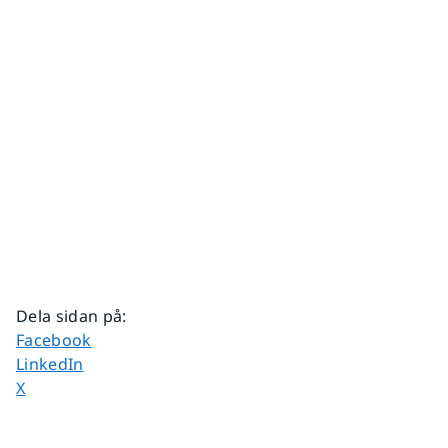
Dela sidan på
:
Dela sidan på
Facebook
Dela sidan på
LinkedIn
Dela sidan på
X