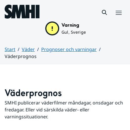
Hoppa till sidans innehåll
Meny
Varning
Gul, Sverige
Start
Väder
Prognoser och varningar
Väderprognos
Huvudinnehåll
Väderprognos
SMHI publicerar väderfilmer måndagar, onsdagar och 
fredagar. Eller vid särskilda väder- eller 
varningssituationer.