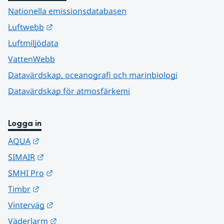
Nationella emissionsdatabasen
Länk till annan webbplats.
Luftwebb
Luftmiljödata
VattenWebb
Datavärdskap, oceanografi och marinbiologi
Datavärdskap för atmosfärkemi
Logga in
Länk till annan webbplats.
AQUA
Länk till annan webbplats.
SIMAIR
Länk till annan webbplats.
SMHI Pro
Länk till annan webbplats.
Timbr
Länk till annan webbplats.
Vinterväg
Länk till annan webbplats.
Väderlarm