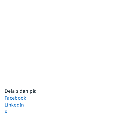
Dela sidan på
:
Dela sidan på
Facebook
Dela sidan på
LinkedIn
Dela sidan på
X