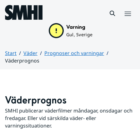
Hoppa till sidans innehåll
Meny
Varning
Gul, Sverige
Start
Väder
Prognoser och varningar
Väderprognos
Huvudinnehåll
Väderprognos
SMHI publicerar väderfilmer måndagar, onsdagar och 
fredagar. Eller vid särskilda väder- eller 
varningssituationer.