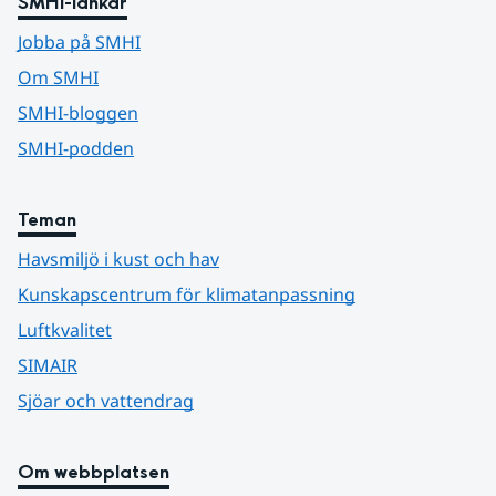
SMHI-länkar
Jobba på SMHI
Om SMHI
SMHI-bloggen
SMHI-podden
Teman
Havsmiljö i kust och hav
Kunskapscentrum för klimatanpassning
Luftkvalitet
SIMAIR
Sjöar och vattendrag
Om webbplatsen