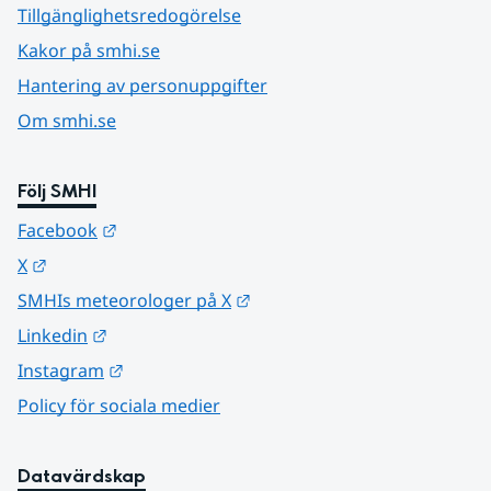
Tillgänglighetsredogörelse
Kakor på smhi.se
Hantering av personuppgifter
Om smhi.se
Följ SMHI
Länk till annan webbplats.
Facebook
Länk till annan webbplats.
X
Länk till annan webbplats.
SMHIs meteorologer på X
Länk till annan webbplats.
Linkedin
Länk till annan webbplats.
Instagram
Policy för sociala medier
Datavärdskap