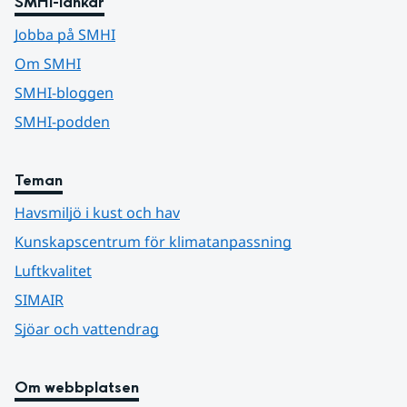
SMHI-länkar
Jobba på SMHI
Om SMHI
SMHI-bloggen
SMHI-podden
Teman
Havsmiljö i kust och hav
Kunskapscentrum för klimatanpassning
Luftkvalitet
SIMAIR
Sjöar och vattendrag
Om webbplatsen