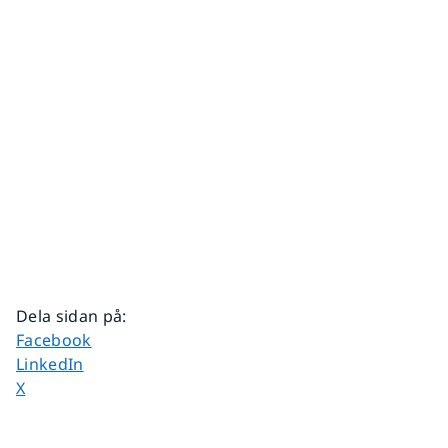
Dela sidan på
:
Dela sidan på
Facebook
Dela sidan på
LinkedIn
Dela sidan på
X