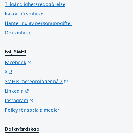
Tillgänglighetsredogörelse
Kakor på smhi.se
Hantering av personuppgifter
Om smhi.se
Följ SMHI
Länk till annan webbplats.
Facebook
Länk till annan webbplats.
X
Länk till annan webbplats.
SMHIs meteorologer på X
Länk till annan webbplats.
Linkedin
Länk till annan webbplats.
Instagram
Policy för sociala medier
Datavärdskap