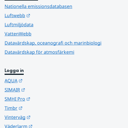
Nationella emissionsdatabasen
Länk till annan webbplats.
Luftwebb
Luftmiljödata
VattenWebb
Datavärdskap, oceanografi och marinbiologi
Datavärdskap för atmosfärkemi
Logga in
Länk till annan webbplats.
AQUA
Länk till annan webbplats.
SIMAIR
Länk till annan webbplats.
SMHI Pro
Länk till annan webbplats.
Timbr
Länk till annan webbplats.
Vinterväg
Länk till annan webbplats.
Väderlarm