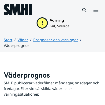
Hoppa till sidans innehåll
Meny
Varning
Gul, Sverige
Start
Väder
Prognoser och varningar
Väderprognos
Huvudinnehåll
Väderprognos
SMHI publicerar väderfilmer måndagar, onsdagar och 
fredagar. Eller vid särskilda väder- eller 
varningssituationer.