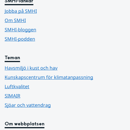
SMHI-länkar
Jobba på SMHI
Om SMHI
SMHI-bloggen
SMHI-podden
Teman
Havsmiljö i kust och hav
Kunskapscentrum för klimatanpassning
Luftkvalitet
SIMAIR
Sjöar och vattendrag
Om webbplatsen