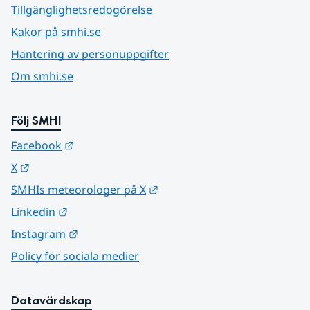
Tillgänglighetsredogörelse
Kakor på smhi.se
Hantering av personuppgifter
Om smhi.se
Följ SMHI
Länk till annan webbplats.
Facebook
Länk till annan webbplats.
X
Länk till annan webbplats.
SMHIs meteorologer på X
Länk till annan webbplats.
Linkedin
Länk till annan webbplats.
Instagram
Policy för sociala medier
Datavärdskap