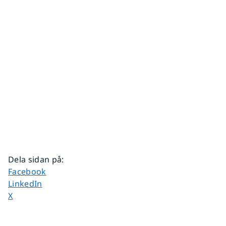
Dela sidan på
:
Dela sidan på
Facebook
Dela sidan på
LinkedIn
Dela sidan på
X