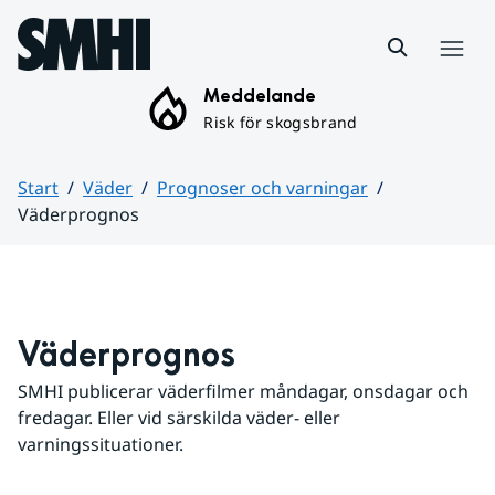
Hoppa till sidans innehåll
Meny
Meddelande
Risk för skogsbrand
Start
Väder
Prognoser och varningar
Väderprognos
Huvudinnehåll
Väderprognos
SMHI publicerar väderfilmer måndagar, onsdagar och 
fredagar. Eller vid särskilda väder- eller 
varningssituationer.