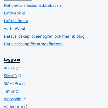
Nationella emissionsdatabasen
Länk till annan webbplats.
Luftwebb
Luftmiljödata
VattenWebb
Datavärdskap, oceanografi och marinbiologi
Datavärdskap för atmosfärkemi
Logga in
Länk till annan webbplats.
AQUA
Länk till annan webbplats.
SIMAIR
Länk till annan webbplats.
SMHI Pro
Länk till annan webbplats.
Timbr
Länk till annan webbplats.
Vinterväg
Länk till annan webbplats.
Väderlarm