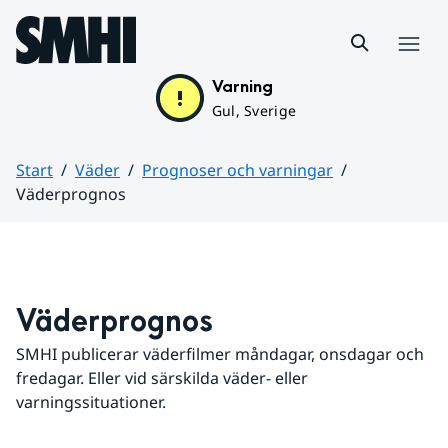
Hoppa till sidans innehåll
Meny
Varning
Gul, Sverige
Start
Väder
Prognoser och varningar
Väderprognos
Huvudinnehåll
Väderprognos
SMHI publicerar väderfilmer måndagar, onsdagar och 
fredagar. Eller vid särskilda väder- eller 
varningssituationer.