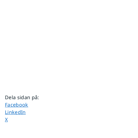
Dela sidan på
:
Dela sidan på
Facebook
Dela sidan på
LinkedIn
Dela sidan på
X