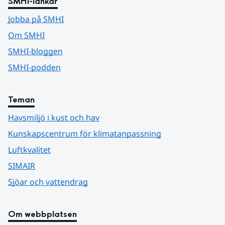
SMHI-länkar
Jobba på SMHI
Om SMHI
SMHI-bloggen
SMHI-podden
Teman
Havsmiljö i kust och hav
Kunskapscentrum för klimatanpassning
Luftkvalitet
SIMAIR
Sjöar och vattendrag
Om webbplatsen