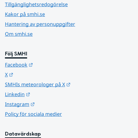
Tillgänglighetsredogörelse
Kakor på smhi.se
Hantering av personuppgifter
Om smhi.se
Följ SMHI
Länk till annan webbplats.
Facebook
Länk till annan webbplats.
X
Länk till annan webbplats.
SMHIs meteorologer på X
Länk till annan webbplats.
Linkedin
Länk till annan webbplats.
Instagram
Policy för sociala medier
Datavärdskap