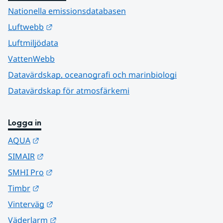
Nationella emissionsdatabasen
Länk till annan webbplats.
Luftwebb
Luftmiljödata
VattenWebb
Datavärdskap, oceanografi och marinbiologi
Datavärdskap för atmosfärkemi
Logga in
Länk till annan webbplats.
AQUA
Länk till annan webbplats.
SIMAIR
Länk till annan webbplats.
SMHI Pro
Länk till annan webbplats.
Timbr
Länk till annan webbplats.
Vinterväg
Länk till annan webbplats.
Väderlarm