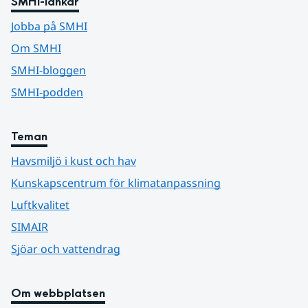
SMHI-länkar
Jobba på SMHI
Om SMHI
SMHI-bloggen
SMHI-podden
Teman
Havsmiljö i kust och hav
Kunskapscentrum för klimatanpassning
Luftkvalitet
SIMAIR
Sjöar och vattendrag
Om webbplatsen