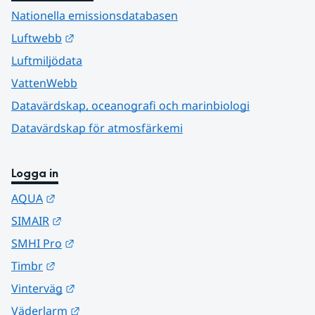
Nationella emissionsdatabasen
Länk till annan webbplats.
Luftwebb
Luftmiljödata
VattenWebb
Datavärdskap, oceanografi och marinbiologi
Datavärdskap för atmosfärkemi
Logga in
Länk till annan webbplats.
AQUA
Länk till annan webbplats.
SIMAIR
Länk till annan webbplats.
SMHI Pro
Länk till annan webbplats.
Timbr
Länk till annan webbplats.
Vinterväg
Länk till annan webbplats.
Väderlarm