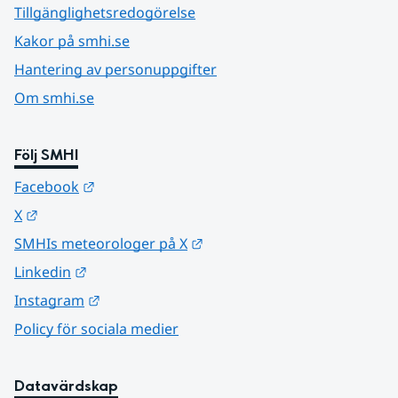
Tillgänglighetsredogörelse
Kakor på smhi.se
Hantering av personuppgifter
Om smhi.se
Följ SMHI
Länk till annan webbplats.
Facebook
Länk till annan webbplats.
X
Länk till annan webbplats.
SMHIs meteorologer på X
Länk till annan webbplats.
Linkedin
Länk till annan webbplats.
Instagram
Policy för sociala medier
Datavärdskap