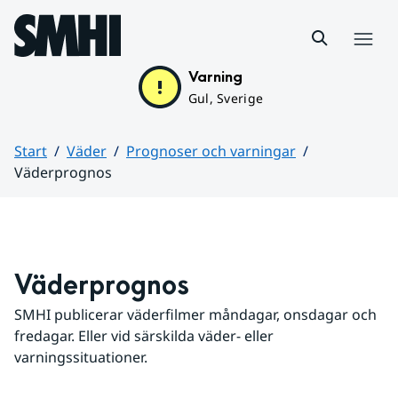
Hoppa till sidans innehåll
Meny
Varning
Gul, Sverige
Start
Väder
Prognoser och varningar
Väderprognos
Huvudinnehåll
Väderprognos
SMHI publicerar väderfilmer måndagar, onsdagar och 
fredagar. Eller vid särskilda väder- eller 
varningssituationer.