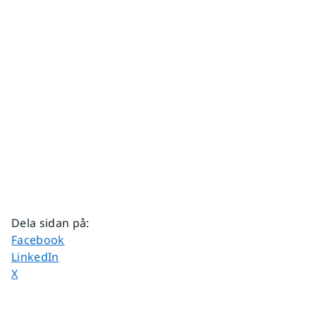
Dela sidan på
:
Dela sidan på
Facebook
Dela sidan på
LinkedIn
Dela sidan på
X