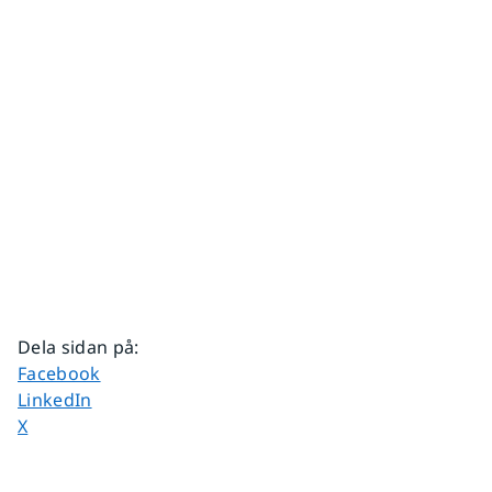
Dela sidan på
:
Dela sidan på
Facebook
Dela sidan på
LinkedIn
Dela sidan på
X