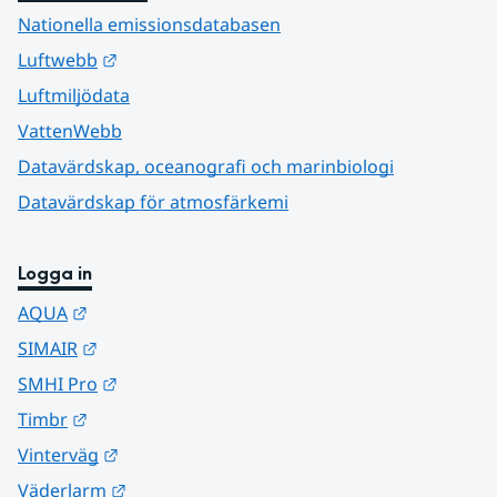
Nationella emissionsdatabasen
Länk till annan webbplats.
Luftwebb
Luftmiljödata
VattenWebb
Datavärdskap, oceanografi och marinbiologi
Datavärdskap för atmosfärkemi
Logga in
Länk till annan webbplats.
AQUA
Länk till annan webbplats.
SIMAIR
Länk till annan webbplats.
SMHI Pro
Länk till annan webbplats.
Timbr
Länk till annan webbplats.
Vinterväg
Länk till annan webbplats.
Väderlarm