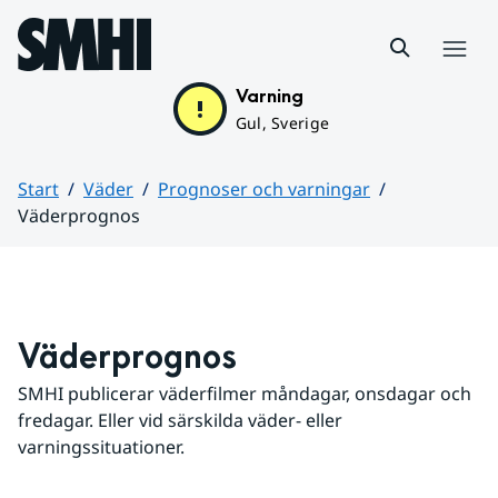
Hoppa till sidans innehåll
Meny
Varning
Gul, Sverige
Start
Väder
Prognoser och varningar
Väderprognos
Huvudinnehåll
Väderprognos
SMHI publicerar väderfilmer måndagar, onsdagar och 
fredagar. Eller vid särskilda väder- eller 
varningssituationer.