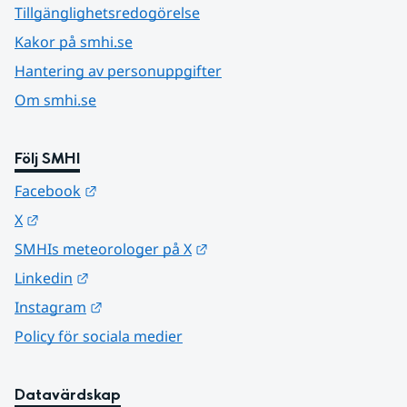
Tillgänglighetsredogörelse
Kakor på smhi.se
Hantering av personuppgifter
Om smhi.se
Följ SMHI
Länk till annan webbplats.
Facebook
Länk till annan webbplats.
X
Länk till annan webbplats.
SMHIs meteorologer på X
Länk till annan webbplats.
Linkedin
Länk till annan webbplats.
Instagram
Policy för sociala medier
Datavärdskap