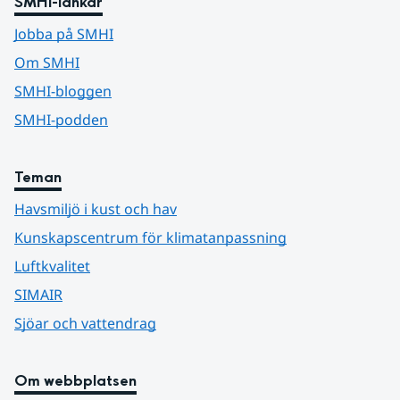
SMHI-länkar
Jobba på SMHI
Om SMHI
SMHI-bloggen
SMHI-podden
Teman
Havsmiljö i kust och hav
Kunskapscentrum för klimatanpassning
Luftkvalitet
SIMAIR
Sjöar och vattendrag
Om webbplatsen