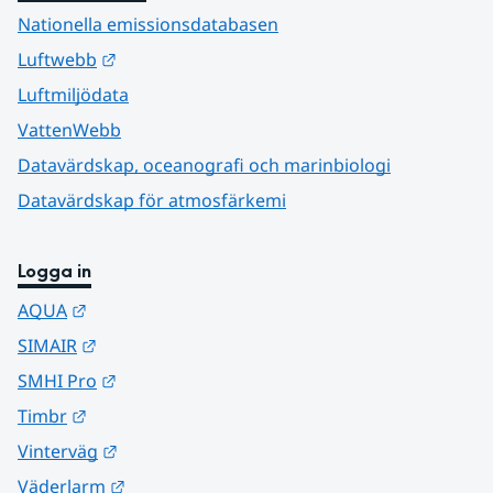
Nationella emissionsdatabasen
Länk till annan webbplats.
Luftwebb
Luftmiljödata
VattenWebb
Datavärdskap, oceanografi och marinbiologi
Datavärdskap för atmosfärkemi
Logga in
Länk till annan webbplats.
AQUA
Länk till annan webbplats.
SIMAIR
Länk till annan webbplats.
SMHI Pro
Länk till annan webbplats.
Timbr
Länk till annan webbplats.
Vinterväg
Länk till annan webbplats.
Väderlarm