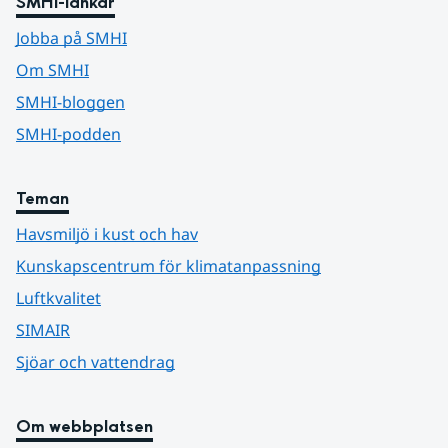
SMHI-länkar
Jobba på SMHI
Om SMHI
SMHI-bloggen
SMHI-podden
Teman
Havsmiljö i kust och hav
Kunskapscentrum för klimatanpassning
Luftkvalitet
SIMAIR
Sjöar och vattendrag
Om webbplatsen