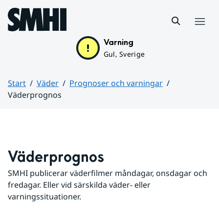
Hoppa till sidans innehåll
Meny
Varning
Gul, Sverige
Start
Väder
Prognoser och varningar
Väderprognos
Huvudinnehåll
Väderprognos
SMHI publicerar väderfilmer måndagar, onsdagar och 
fredagar. Eller vid särskilda väder- eller 
varningssituationer.