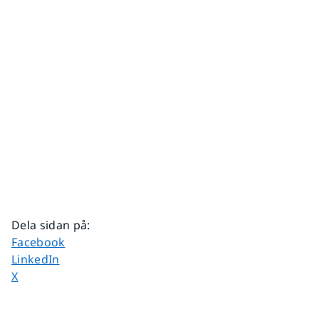
Dela sidan på
:
Dela sidan på
Facebook
Dela sidan på
LinkedIn
Dela sidan på
X