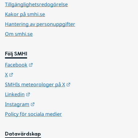
Tillgänglighetsredogörelse
Kakor på smhi.se
Hantering av personuppgifter
Om smhi.se
Följ SMHI
Länk till annan webbplats.
Facebook
Länk till annan webbplats.
X
Länk till annan webbplats.
SMHIs meteorologer på X
Länk till annan webbplats.
Linkedin
Länk till annan webbplats.
Instagram
Policy för sociala medier
Datavärdskap