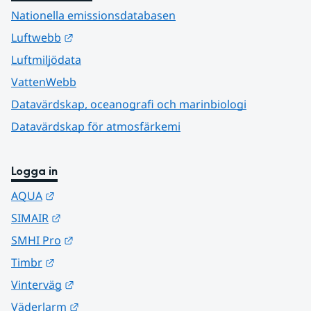
Nationella emissionsdatabasen
Länk till annan webbplats.
Luftwebb
Luftmiljödata
VattenWebb
Datavärdskap, oceanografi och marinbiologi
Datavärdskap för atmosfärkemi
Logga in
Länk till annan webbplats.
AQUA
Länk till annan webbplats.
SIMAIR
Länk till annan webbplats.
SMHI Pro
Länk till annan webbplats.
Timbr
Länk till annan webbplats.
Vinterväg
Länk till annan webbplats.
Väderlarm