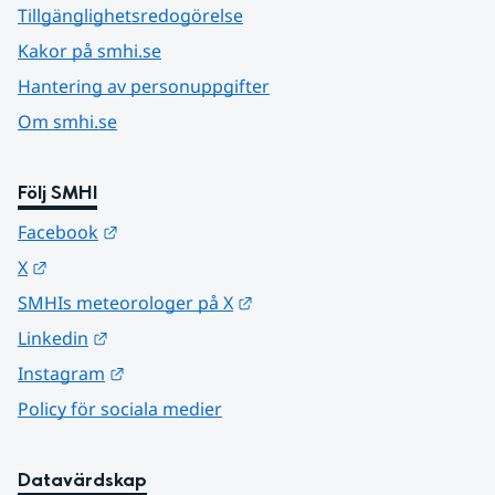
Tillgänglighetsredogörelse
Kakor på smhi.se
Hantering av personuppgifter
Om smhi.se
Följ SMHI
Länk till annan webbplats.
Facebook
Länk till annan webbplats.
X
Länk till annan webbplats.
SMHIs meteorologer på X
Länk till annan webbplats.
Linkedin
Länk till annan webbplats.
Instagram
Policy för sociala medier
Datavärdskap