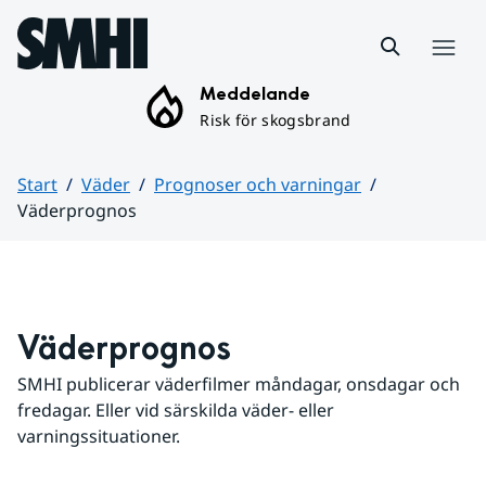
Hoppa till sidans innehåll
Meny
Meddelande
Risk för skogsbrand
Start
Väder
Prognoser och varningar
Väderprognos
Huvudinnehåll
Väderprognos
SMHI publicerar väderfilmer måndagar, onsdagar och 
fredagar. Eller vid särskilda väder- eller 
varningssituationer.