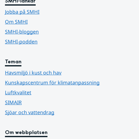
SMHI-länkar
Jobba på SMHI
Om SMHI
SMHI-bloggen
SMHI-podden
Teman
Havsmiljö i kust och hav
Kunskapscentrum för klimatanpassning
Luftkvalitet
SIMAIR
Sjöar och vattendrag
Om webbplatsen