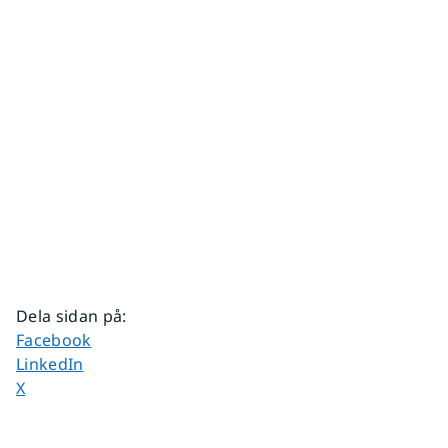
Dela sidan på
:
Dela sidan på
Facebook
Dela sidan på
LinkedIn
Dela sidan på
X