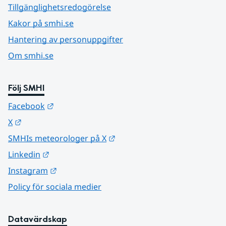
Tillgänglighetsredogörelse
Kakor på smhi.se
Hantering av personuppgifter
Om smhi.se
Följ SMHI
Länk till annan webbplats.
Facebook
Länk till annan webbplats.
X
Länk till annan webbplats.
SMHIs meteorologer på X
Länk till annan webbplats.
Linkedin
Länk till annan webbplats.
Instagram
Policy för sociala medier
Datavärdskap