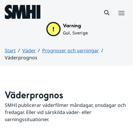
Hoppa till sidans innehåll
Meny
Varning
Gul, Sverige
Start
Väder
Prognoser och varningar
Väderprognos
Huvudinnehåll
Väderprognos
SMHI publicerar väderfilmer måndagar, onsdagar och 
fredagar. Eller vid särskilda väder- eller 
varningssituationer.