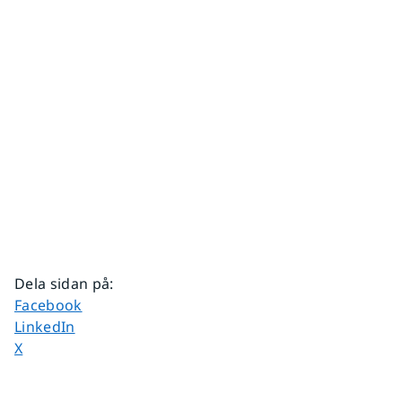
Dela sidan på
:
Dela sidan på
Facebook
Dela sidan på
LinkedIn
Dela sidan på
X