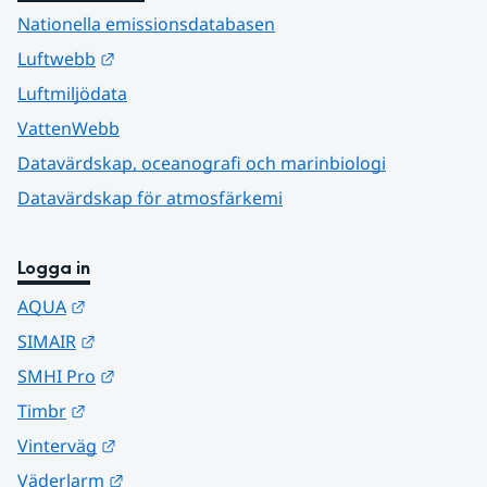
Nationella emissionsdatabasen
Länk till annan webbplats.
Luftwebb
Luftmiljödata
VattenWebb
Datavärdskap, oceanografi och marinbiologi
Datavärdskap för atmosfärkemi
Logga in
Länk till annan webbplats.
AQUA
Länk till annan webbplats.
SIMAIR
Länk till annan webbplats.
SMHI Pro
Länk till annan webbplats.
Timbr
Länk till annan webbplats.
Vinterväg
Länk till annan webbplats.
Väderlarm