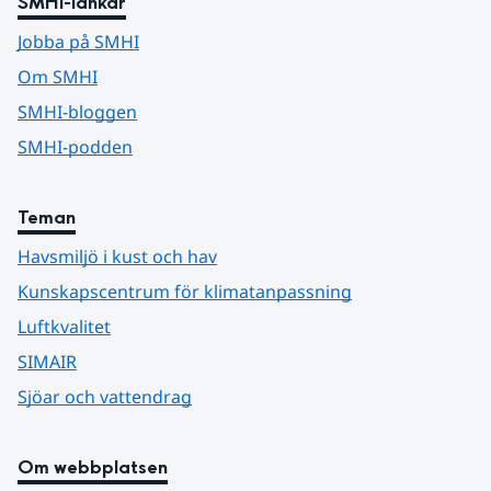
SMHI-länkar
Jobba på SMHI
Om SMHI
SMHI-bloggen
SMHI-podden
Teman
Havsmiljö i kust och hav
Kunskapscentrum för klimatanpassning
Luftkvalitet
SIMAIR
Sjöar och vattendrag
Om webbplatsen