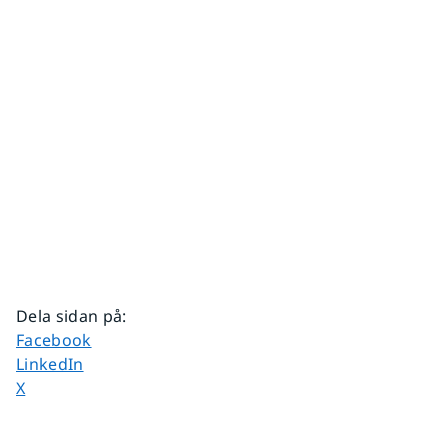
Dela sidan på
:
Dela sidan på
Facebook
Dela sidan på
LinkedIn
Dela sidan på
X