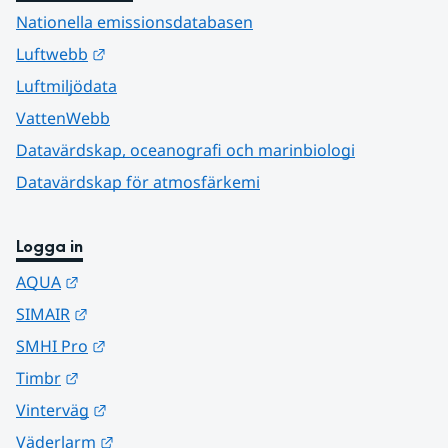
Nationella emissionsdatabasen
Länk till annan webbplats.
Luftwebb
Luftmiljödata
VattenWebb
Datavärdskap, oceanografi och marinbiologi
Datavärdskap för atmosfärkemi
Logga in
Länk till annan webbplats.
AQUA
Länk till annan webbplats.
SIMAIR
Länk till annan webbplats.
SMHI Pro
Länk till annan webbplats.
Timbr
Länk till annan webbplats.
Vinterväg
Länk till annan webbplats.
Väderlarm