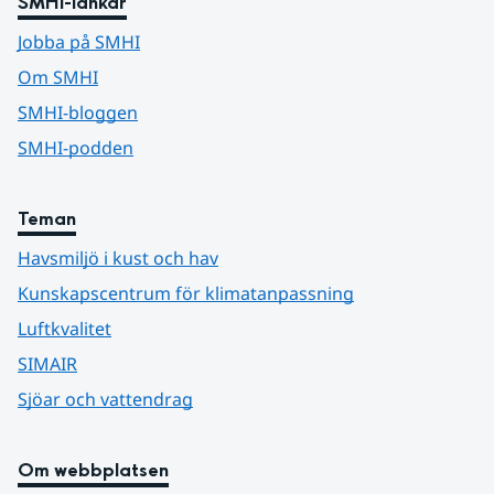
SMHI-länkar
Jobba på SMHI
Om SMHI
SMHI-bloggen
SMHI-podden
Teman
Havsmiljö i kust och hav
Kunskapscentrum för klimatanpassning
Luftkvalitet
SIMAIR
Sjöar och vattendrag
Om webbplatsen