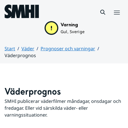
Hoppa till sidans innehåll
Meny
Varning
Gul, Sverige
Start
Väder
Prognoser och varningar
Väderprognos
Huvudinnehåll
Väderprognos
SMHI publicerar väderfilmer måndagar, onsdagar och 
fredagar. Eller vid särskilda väder- eller 
varningssituationer.