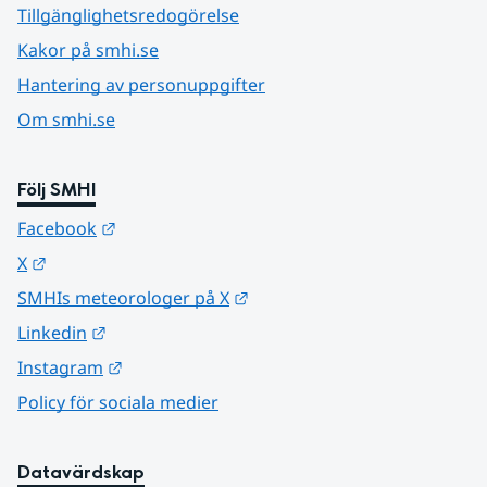
Tillgänglighetsredogörelse
Kakor på smhi.se
Hantering av personuppgifter
Om smhi.se
Följ SMHI
Länk till annan webbplats.
Facebook
Länk till annan webbplats.
X
Länk till annan webbplats.
SMHIs meteorologer på X
Länk till annan webbplats.
Linkedin
Länk till annan webbplats.
Instagram
Policy för sociala medier
Datavärdskap