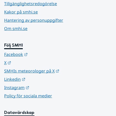
Tillgänglighetsredogörelse
Kakor på smhi.se
Hantering av personuppgifter
Om smhi.se
Följ SMHI
Länk till annan webbplats.
Facebook
Länk till annan webbplats.
X
Länk till annan webbplats.
SMHIs meteorologer på X
Länk till annan webbplats.
Linkedin
Länk till annan webbplats.
Instagram
Policy för sociala medier
Datavärdskap