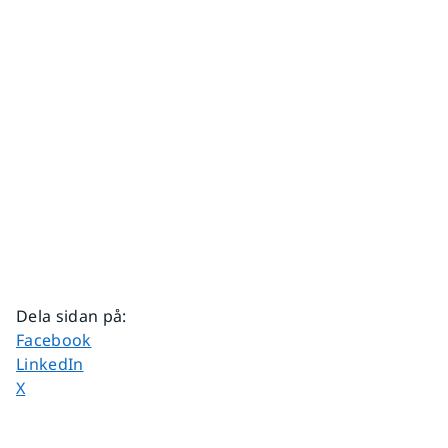
Dela sidan på
:
Dela sidan på
Facebook
Dela sidan på
LinkedIn
Dela sidan på
X