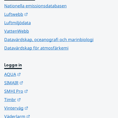
Nationella emissionsdatabasen
Länk till annan webbplats.
Luftwebb
Luftmiljödata
VattenWebb
Datavärdskap, oceanografi och marinbiologi
Datavärdskap för atmosfärkemi
Logga in
Länk till annan webbplats.
AQUA
Länk till annan webbplats.
SIMAIR
Länk till annan webbplats.
SMHI Pro
Länk till annan webbplats.
Timbr
Länk till annan webbplats.
Vinterväg
Länk till annan webbplats.
Väderlarm