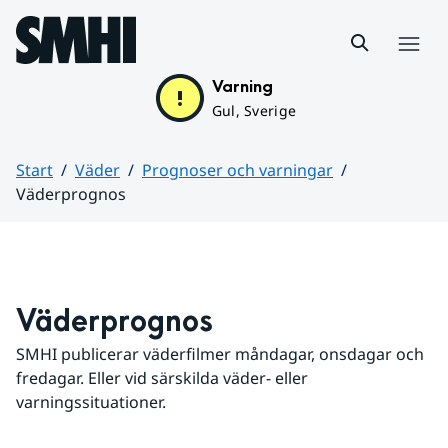
Hoppa till sidans innehåll
Meny
Varning
Gul, Sverige
Start
Väder
Prognoser och varningar
Väderprognos
Huvudinnehåll
Väderprognos
SMHI publicerar väderfilmer måndagar, onsdagar och 
fredagar. Eller vid särskilda väder- eller 
varningssituationer.