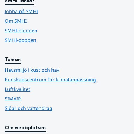
SMHI-länkar
Jobba på SMHI
Om SMHI
SMHI-bloggen
SMHI-podden
Teman
Havsmiljö i kust och hav
Kunskapscentrum för klimatanpassning
Luftkvalitet
SIMAIR
Sjöar och vattendrag
Om webbplatsen