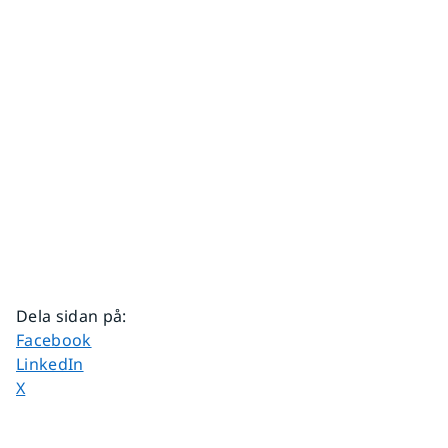
Dela sidan på
:
Dela sidan på
Facebook
Dela sidan på
LinkedIn
Dela sidan på
X