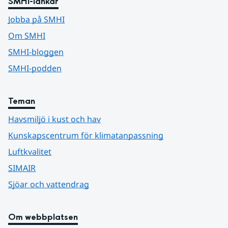
SMHI-länkar
Jobba på SMHI
Om SMHI
SMHI-bloggen
SMHI-podden
Teman
Havsmiljö i kust och hav
Kunskapscentrum för klimatanpassning
Luftkvalitet
SIMAIR
Sjöar och vattendrag
Om webbplatsen