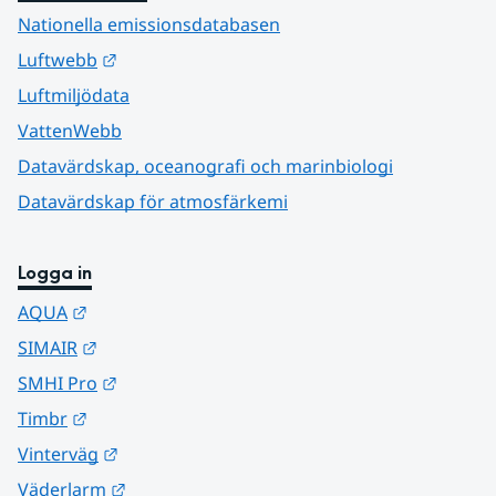
Nationella emissionsdatabasen
Länk till annan webbplats.
Luftwebb
Luftmiljödata
VattenWebb
Datavärdskap, oceanografi och marinbiologi
Datavärdskap för atmosfärkemi
Logga in
Länk till annan webbplats.
AQUA
Länk till annan webbplats.
SIMAIR
Länk till annan webbplats.
SMHI Pro
Länk till annan webbplats.
Timbr
Länk till annan webbplats.
Vinterväg
Länk till annan webbplats.
Väderlarm