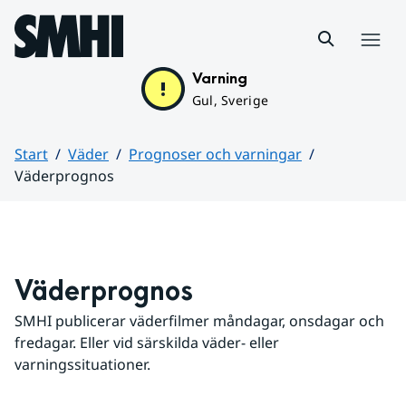
Hoppa till sidans innehåll
Meny
Varning
Gul, Sverige
Start
Väder
Prognoser och varningar
Väderprognos
Huvudinnehåll
Väderprognos
SMHI publicerar väderfilmer måndagar, onsdagar och 
fredagar. Eller vid särskilda väder- eller 
varningssituationer.