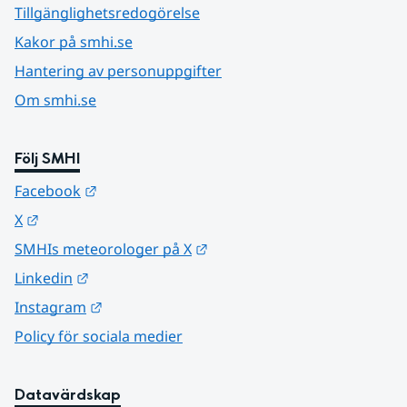
Tillgänglighetsredogörelse
Kakor på smhi.se
Hantering av personuppgifter
Om smhi.se
Följ SMHI
Länk till annan webbplats.
Facebook
Länk till annan webbplats.
X
Länk till annan webbplats.
SMHIs meteorologer på X
Länk till annan webbplats.
Linkedin
Länk till annan webbplats.
Instagram
Policy för sociala medier
Datavärdskap