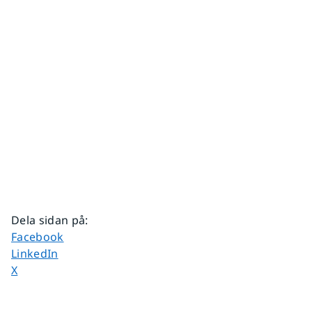
Dela sidan på
:
Dela sidan på
Facebook
Dela sidan på
LinkedIn
Dela sidan på
X