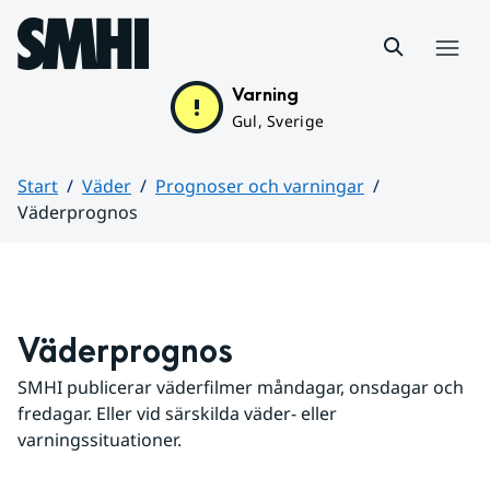
Hoppa till sidans innehåll
Meny
Varning
Gul, Sverige
Start
Väder
Prognoser och varningar
Väderprognos
Huvudinnehåll
Väderprognos
SMHI publicerar väderfilmer måndagar, onsdagar och 
fredagar. Eller vid särskilda väder- eller 
varningssituationer.