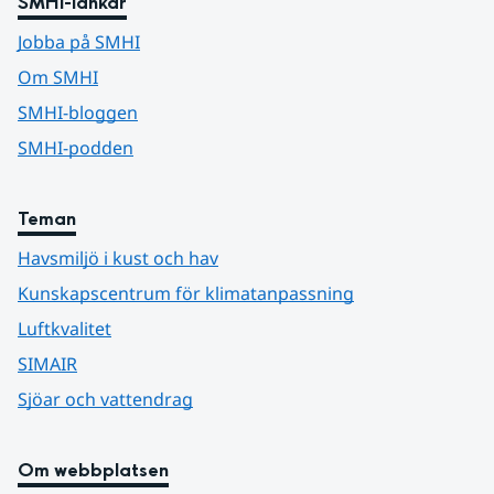
SMHI-länkar
Jobba på SMHI
Om SMHI
SMHI-bloggen
SMHI-podden
Teman
Havsmiljö i kust och hav
Kunskapscentrum för klimatanpassning
Luftkvalitet
SIMAIR
Sjöar och vattendrag
Om webbplatsen