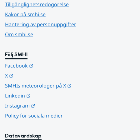
Tillgänglighetsredogörelse
Kakor på smhi.se
Hantering av personuppgifter
Om smhi.se
Följ SMHI
Länk till annan webbplats.
Facebook
Länk till annan webbplats.
X
Länk till annan webbplats.
SMHIs meteorologer på X
Länk till annan webbplats.
Linkedin
Länk till annan webbplats.
Instagram
Policy för sociala medier
Datavärdskap