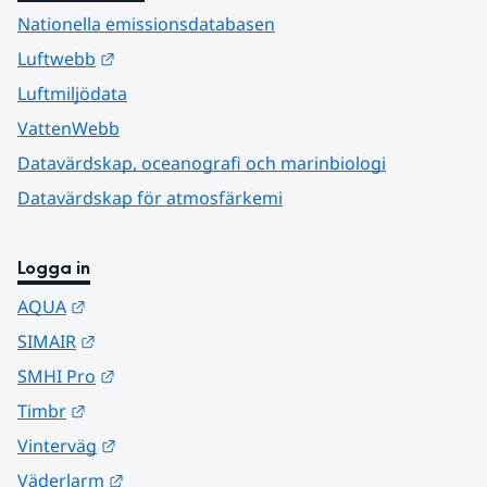
Nationella emissionsdatabasen
Länk till annan webbplats.
Luftwebb
Luftmiljödata
VattenWebb
Datavärdskap, oceanografi och marinbiologi
Datavärdskap för atmosfärkemi
Logga in
Länk till annan webbplats.
AQUA
Länk till annan webbplats.
SIMAIR
Länk till annan webbplats.
SMHI Pro
Länk till annan webbplats.
Timbr
Länk till annan webbplats.
Vinterväg
Länk till annan webbplats.
Väderlarm