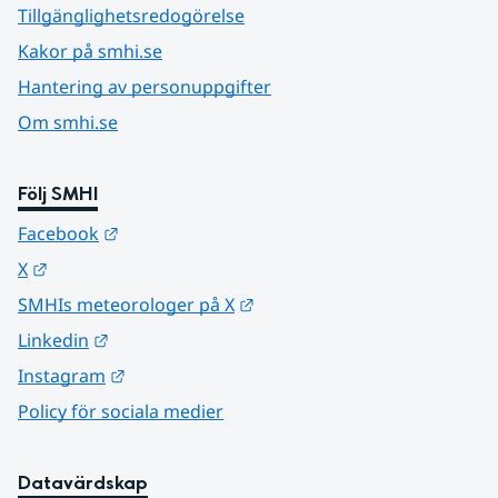
Tillgänglighetsredogörelse
Kakor på smhi.se
Hantering av personuppgifter
Om smhi.se
Följ SMHI
Länk till annan webbplats.
Facebook
Länk till annan webbplats.
X
Länk till annan webbplats.
SMHIs meteorologer på X
Länk till annan webbplats.
Linkedin
Länk till annan webbplats.
Instagram
Policy för sociala medier
Datavärdskap