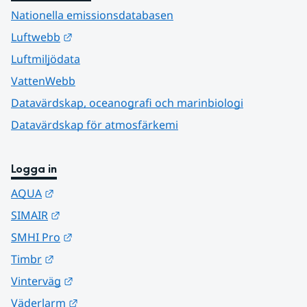
Nationella emissionsdatabasen
Länk till annan webbplats.
Luftwebb
Luftmiljödata
VattenWebb
Datavärdskap, oceanografi och marinbiologi
Datavärdskap för atmosfärkemi
Logga in
Länk till annan webbplats.
AQUA
Länk till annan webbplats.
SIMAIR
Länk till annan webbplats.
SMHI Pro
Länk till annan webbplats.
Timbr
Länk till annan webbplats.
Vinterväg
Länk till annan webbplats.
Väderlarm