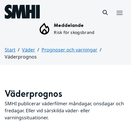
Hoppa till sidans innehåll
Meny
Meddelande
Risk för skogsbrand
Start
Väder
Prognoser och varningar
Väderprognos
Huvudinnehåll
Väderprognos
SMHI publicerar väderfilmer måndagar, onsdagar och 
fredagar. Eller vid särskilda väder- eller 
varningssituationer.