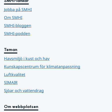
SMHI-länkar
Jobba på SMHI
Om SMHI
SMHI-bloggen
SMHI-podden
Teman
Havsmiljö i kust och hav
Kunskapscentrum för klimatanpassning
Luftkvalitet
SIMAIR
Sjöar och vattendrag
Om webbplatsen