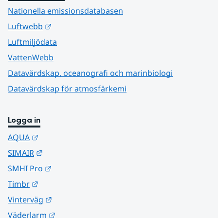
Nationella emissionsdatabasen
Länk till annan webbplats.
Luftwebb
Luftmiljödata
VattenWebb
Datavärdskap, oceanografi och marinbiologi
Datavärdskap för atmosfärkemi
Logga in
Länk till annan webbplats.
AQUA
Länk till annan webbplats.
SIMAIR
Länk till annan webbplats.
SMHI Pro
Länk till annan webbplats.
Timbr
Länk till annan webbplats.
Vinterväg
Länk till annan webbplats.
Väderlarm