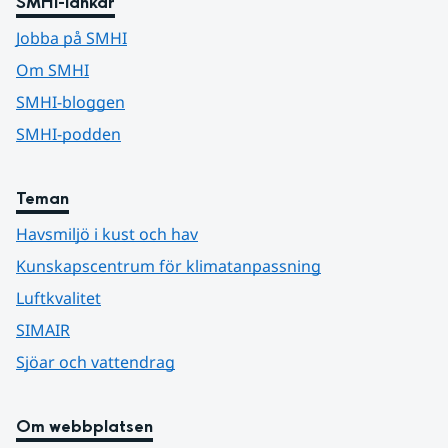
SMHI-länkar
Jobba på SMHI
Om SMHI
SMHI-bloggen
SMHI-podden
Teman
Havsmiljö i kust och hav
Kunskapscentrum för klimatanpassning
Luftkvalitet
SIMAIR
Sjöar och vattendrag
Om webbplatsen