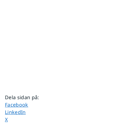
Dela sidan på
:
Dela sidan på
Facebook
Dela sidan på
LinkedIn
Dela sidan på
X