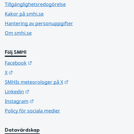
Tillgänglighetsredogörelse
Kakor på smhi.se
Hantering av personuppgifter
Om smhi.se
Följ SMHI
Länk till annan webbplats.
Facebook
Länk till annan webbplats.
X
Länk till annan webbplats.
SMHIs meteorologer på X
Länk till annan webbplats.
Linkedin
Länk till annan webbplats.
Instagram
Policy för sociala medier
Datavärdskap