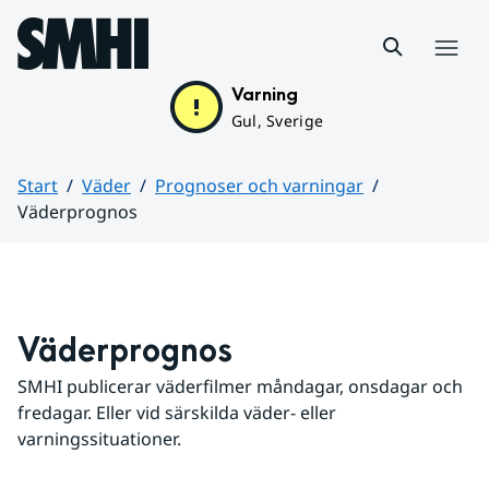
Hoppa till sidans innehåll
Meny
Varning
Gul, Sverige
Start
Väder
Prognoser och varningar
Väderprognos
Huvudinnehåll
Väderprognos
SMHI publicerar väderfilmer måndagar, onsdagar och 
fredagar. Eller vid särskilda väder- eller 
varningssituationer.