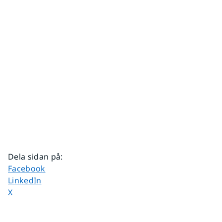
Dela sidan på
:
Dela sidan på
Facebook
Dela sidan på
LinkedIn
Dela sidan på
X