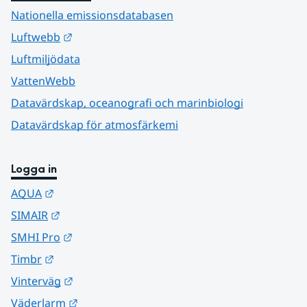
Nationella emissionsdatabasen
Länk till annan webbplats.
Luftwebb
Luftmiljödata
VattenWebb
Datavärdskap, oceanografi och marinbiologi
Datavärdskap för atmosfärkemi
Logga in
Länk till annan webbplats.
AQUA
Länk till annan webbplats.
SIMAIR
Länk till annan webbplats.
SMHI Pro
Länk till annan webbplats.
Timbr
Länk till annan webbplats.
Vinterväg
Länk till annan webbplats.
Väderlarm