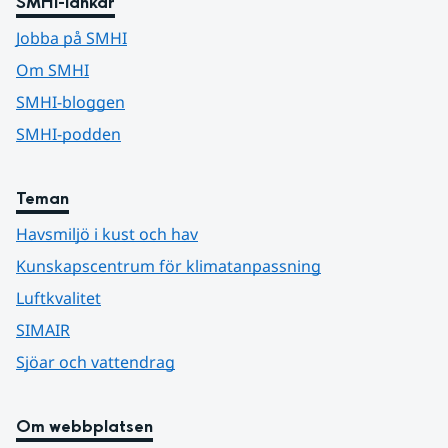
SMHI-länkar
Jobba på SMHI
Om SMHI
SMHI-bloggen
SMHI-podden
Teman
Havsmiljö i kust och hav
Kunskapscentrum för klimatanpassning
Luftkvalitet
SIMAIR
Sjöar och vattendrag
Om webbplatsen