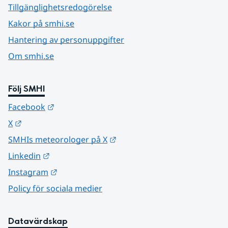
Tillgänglighetsredogörelse
Kakor på smhi.se
Hantering av personuppgifter
Om smhi.se
Följ SMHI
Länk till annan webbplats.
Facebook
Länk till annan webbplats.
X
Länk till annan webbplats.
SMHIs meteorologer på X
Länk till annan webbplats.
Linkedin
Länk till annan webbplats.
Instagram
Policy för sociala medier
Datavärdskap