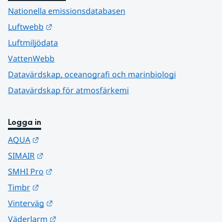
Nationella emissionsdatabasen
Länk till annan webbplats.
Luftwebb
Luftmiljödata
VattenWebb
Datavärdskap, oceanografi och marinbiologi
Datavärdskap för atmosfärkemi
Logga in
Länk till annan webbplats.
AQUA
Länk till annan webbplats.
SIMAIR
Länk till annan webbplats.
SMHI Pro
Länk till annan webbplats.
Timbr
Länk till annan webbplats.
Vinterväg
Länk till annan webbplats.
Väderlarm