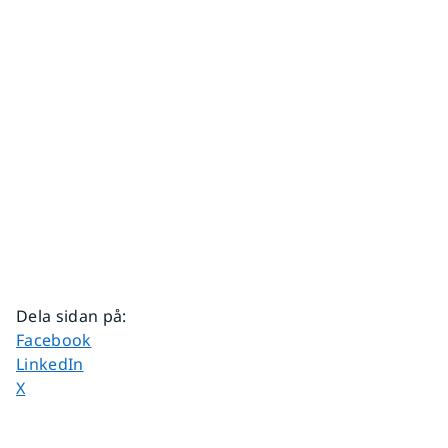
Dela sidan på
:
Dela sidan på
Facebook
Dela sidan på
LinkedIn
Dela sidan på
X