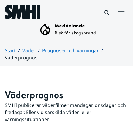
Hoppa till sidans innehåll
Meny
Meddelande
Risk för skogsbrand
Start
Väder
Prognoser och varningar
Väderprognos
Huvudinnehåll
Väderprognos
SMHI publicerar väderfilmer måndagar, onsdagar och 
fredagar. Eller vid särskilda väder- eller 
varningssituationer.