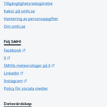
Tillgänglighetsredogörelse
Kakor på smhi.se
Hantering av personuppgifter
Om smhi.se
Följ SMHI
Länk till annan webbplats.
Facebook
Länk till annan webbplats.
X
Länk till annan webbplats.
SMHIs meteorologer på X
Länk till annan webbplats.
Linkedin
Länk till annan webbplats.
Instagram
Policy för sociala medier
Datavärdskap