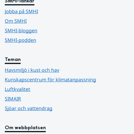
SMHI-länkar
Jobba på SMHI
Om SMHI
SMHI-bloggen
SMHI-podden
Teman
Havsmiljö i kust och hav
Kunskapscentrum för klimatanpassning
Luftkvalitet
SIMAIR
Sjöar och vattendrag
Om webbplatsen