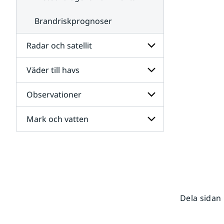
Brandriskprognoser
Radar och satellit
Väder till havs
Undersidor
för
Radar
Observationer
Undersidor
och
för
satellit
Väder
Mark och vatten
Undersidor
till
för
havs
Observationer
Undersidor
för
Mark
och
vatten
Dela sidan