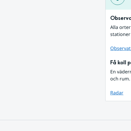
Observa
Alla orte
stationer
Observat
Få koll 
En väder
och rum. 
Radar