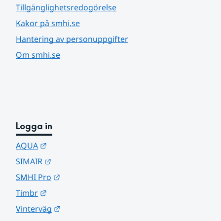
Tillgänglighetsredogörelse
Kakor på smhi.se
Hantering av personuppgifter
Om smhi.se
Logga in
Länk till annan webbplats.
AQUA
Länk till annan webbplats.
SIMAIR
Länk till annan webbplats.
SMHI Pro
Länk till annan webbplats.
Timbr
Länk till annan webbplats.
Vinterväg