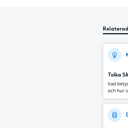
Relaterad
Tolka S
Vad bety
och hur s