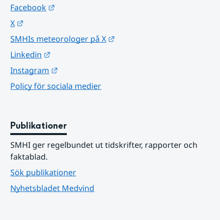
Länk till annan webbplats.
Facebook
Länk till annan webbplats.
X
Länk till annan webbplats.
SMHIs meteorologer på X
Länk till annan webbplats.
Linkedin
Länk till annan webbplats.
Instagram
Policy för sociala medier
Publikationer
SMHI ger regelbundet ut tidskrifter, rapporter och 
faktablad.
Sök publikationer
Nyhetsbladet Medvind