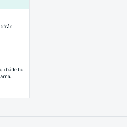
tifrån 
i både tid 
rarna.