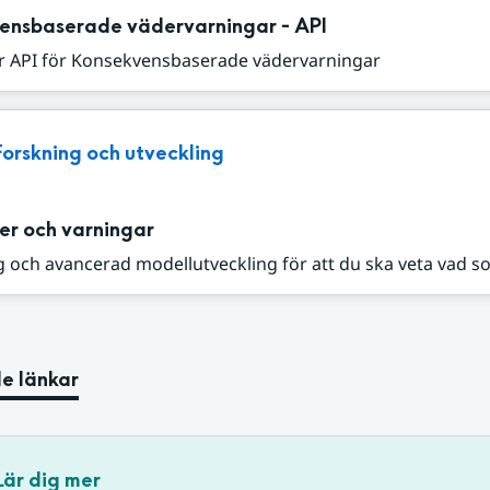
ensbaserade vädervarningar - API
r API för Konsekvensbaserade vädervarningar
Forskning och utveckling
er och varningar
 och avancerad modellutveckling för att du ska veta vad s
e länkar
Lär dig mer