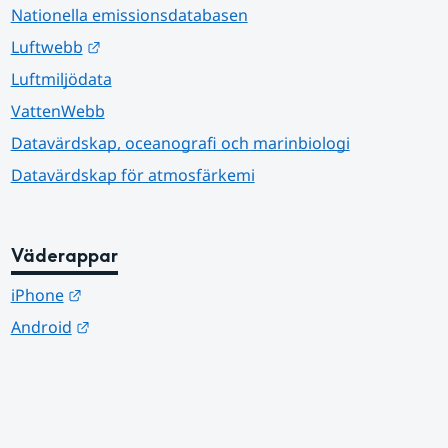
Nationella emissionsdatabasen
Länk till annan webbplats.
Luftwebb
Luftmiljödata
VattenWebb
Datavärdskap, oceanografi och marinbiologi
Datavärdskap för atmosfärkemi
Väderappar
Länk till annan webbplats.
iPhone
Länk till annan webbplats.
Android