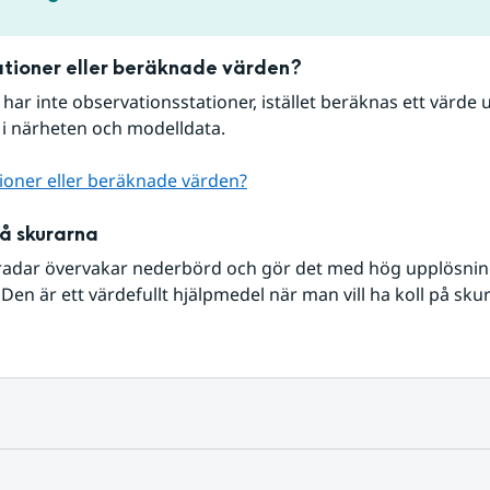
tioner eller beräknade värden?
r har inte observationsstationer, istället beräknas ett värde u
 i närheten och modelldata.
ioner eller beräknade värden?
på skurarna
radar övervakar nederbörd och gör det med hög upplösning 
Den är ett värdefullt hjälpmedel när man vill ha koll på sku