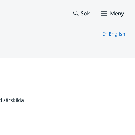
Sök
Meny
In English
 särskilda 