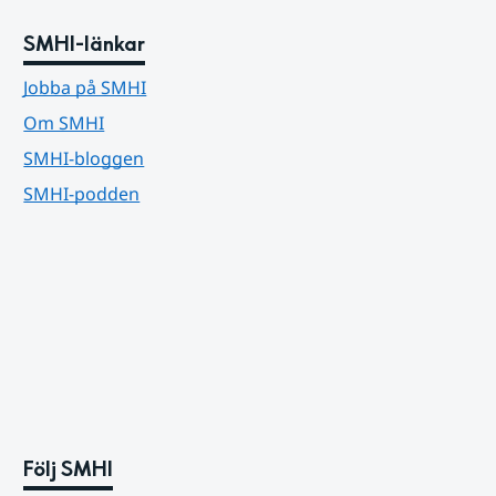
SMHI-länkar
Jobba på SMHI
Om SMHI
SMHI-bloggen
SMHI-podden
Följ SMHI