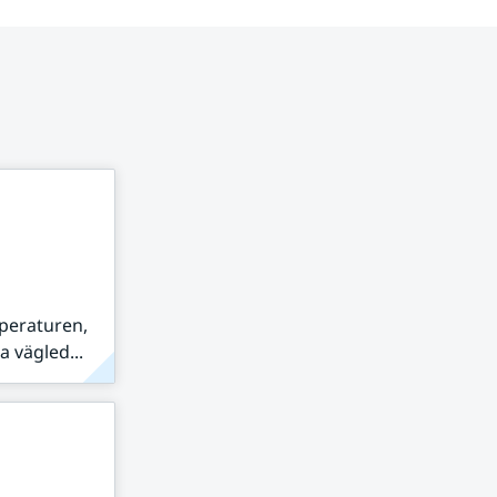
peraturen,
 vägled...