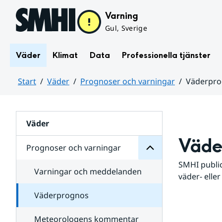
Hoppa till sidans innehåll
Varning
Gul, Sverige
Väder
Klimat
Data
Professionella tjänster
Start
Väder
Prognoser och varningar
Väderpr
varningar
och
Huvudinnehåll
Prognoser
för
Undersidor
Väder
Väde
Prognoser och varningar
SMHI public
Varningar och meddelanden
väder- eller
Väderprognos
Meteorologens kommentar