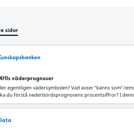
e sidor
Kunskapsbanken
MHIs väderprognoser
der egentligen vädersymbolen? Vad avser ”känns som”-tem
ka du förstå nederbördsprognosens procentsiffror? I denna
Data