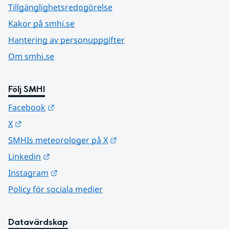
Tillgänglighetsredogörelse
Kakor på smhi.se
Hantering av personuppgifter
Om smhi.se
Följ SMHI
Länk till annan webbplats.
Facebook
Länk till annan webbplats.
X
Länk till annan webbplats.
SMHIs meteorologer på X
Länk till annan webbplats.
Linkedin
Länk till annan webbplats.
Instagram
Policy för sociala medier
Datavärdskap