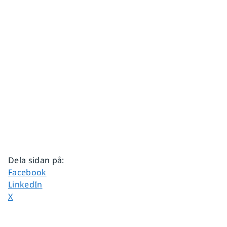
Dela sidan på
:
Dela sidan på
Facebook
Dela sidan på
LinkedIn
Dela sidan på
X