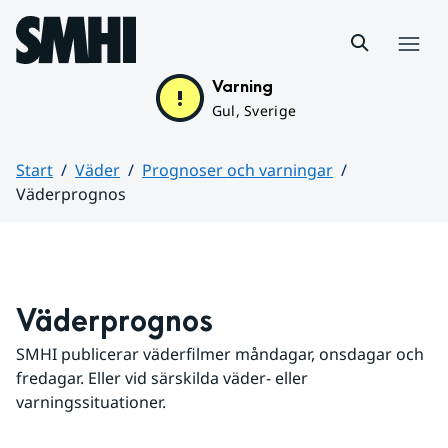
Hoppa till sidans innehåll
Meny
Varning
Gul, Sverige
Start
Väder
Prognoser och varningar
Väderprognos
Huvudinnehåll
Väderprognos
SMHI publicerar väderfilmer måndagar, onsdagar och 
fredagar. Eller vid särskilda väder- eller 
varningssituationer.