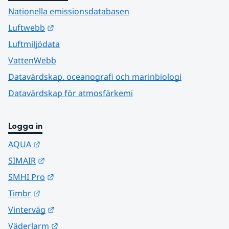
Nationella emissionsdatabasen
Länk till annan webbplats.
Luftwebb
Luftmiljödata
VattenWebb
Datavärdskap, oceanografi och marinbiologi
Datavärdskap för atmosfärkemi
Logga in
Länk till annan webbplats.
AQUA
Länk till annan webbplats.
SIMAIR
Länk till annan webbplats.
SMHI Pro
Länk till annan webbplats.
Timbr
Länk till annan webbplats.
Vinterväg
Länk till annan webbplats.
Väderlarm