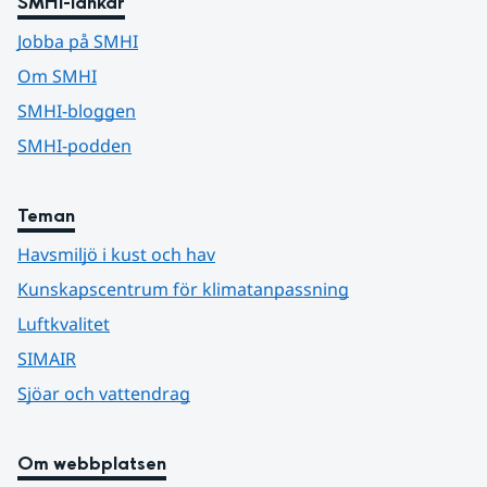
SMHI-länkar
Jobba på SMHI
Om SMHI
SMHI-bloggen
SMHI-podden
Teman
Havsmiljö i kust och hav
Kunskapscentrum för klimatanpassning
Luftkvalitet
SIMAIR
Sjöar och vattendrag
Om webbplatsen