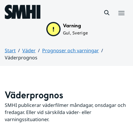
Hoppa till sidans innehåll
Meny
Varning
Gul, Sverige
Start
Väder
Prognoser och varningar
Väderprognos
Huvudinnehåll
Väderprognos
SMHI publicerar väderfilmer måndagar, onsdagar och 
fredagar. Eller vid särskilda väder- eller 
varningssituationer.