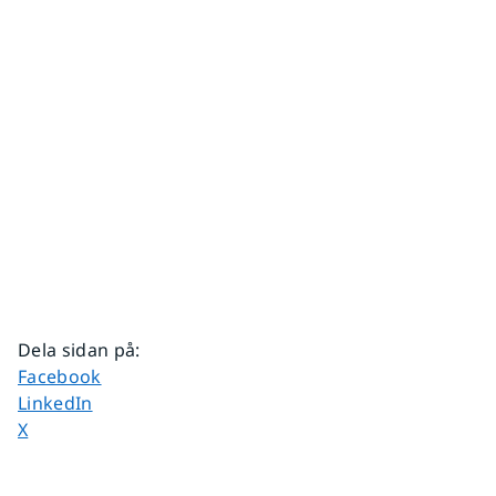
Dela sidan på
:
Dela sidan på
Facebook
Dela sidan på
LinkedIn
Dela sidan på
X