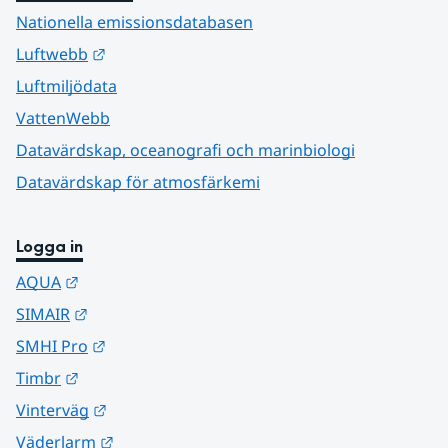
Nationella emissionsdatabasen
Länk till annan webbplats.
Luftwebb
Luftmiljödata
VattenWebb
Datavärdskap, oceanografi och marinbiologi
Datavärdskap för atmosfärkemi
Logga in
Länk till annan webbplats.
AQUA
Länk till annan webbplats.
SIMAIR
Länk till annan webbplats.
SMHI Pro
Länk till annan webbplats.
Timbr
Länk till annan webbplats.
Vinterväg
Länk till annan webbplats.
Väderlarm