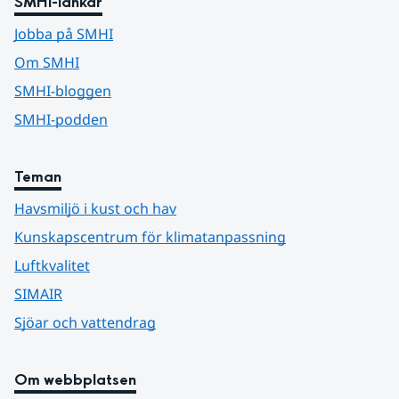
SMHI-länkar
Jobba på SMHI
Om SMHI
SMHI-bloggen
SMHI-podden
Teman
Havsmiljö i kust och hav
Kunskapscentrum för klimatanpassning
Luftkvalitet
SIMAIR
Sjöar och vattendrag
Om webbplatsen