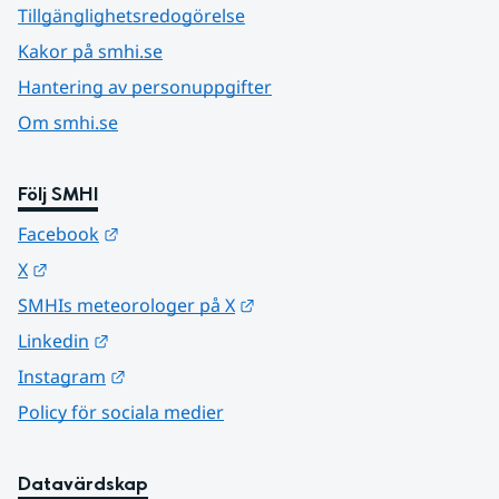
Tillgänglighetsredogörelse
Kakor på smhi.se
Hantering av personuppgifter
Om smhi.se
Följ SMHI
Länk till annan webbplats.
Facebook
Länk till annan webbplats.
X
Länk till annan webbplats.
SMHIs meteorologer på X
Länk till annan webbplats.
Linkedin
Länk till annan webbplats.
Instagram
Policy för sociala medier
Datavärdskap