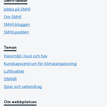
SMHI-länkar
Jobba på SMHI
Om SMHI
SMHI-bloggen
SMHI-podden
Teman
Havsmiljö i kust och hav
Kunskapscentrum för klimatanpassning
Luftkvalitet
SIMAIR
Sjöar och vattendrag
Om webbplatsen