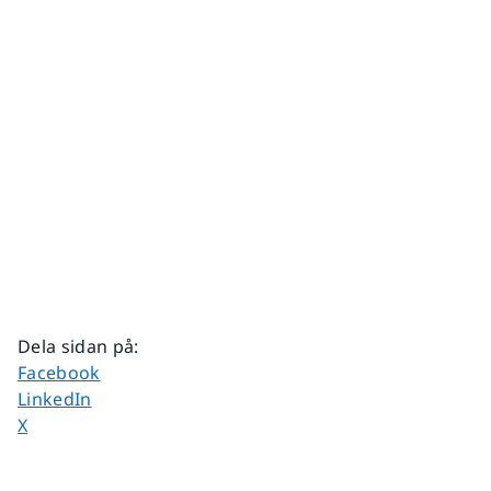
Dela sidan på
:
Dela sidan på
Facebook
Dela sidan på
LinkedIn
Dela sidan på
X