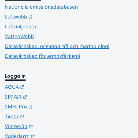
Nationella emissionsdatabasen
Länk till annan webbplats.
Luftwebb
Luftmiljödata
VattenWebb
Datavärdskap, oceanografi och marinbiologi
Datavärdskap för atmosfärkemi
Logga in
Länk till annan webbplats.
AQUA
Länk till annan webbplats.
SIMAIR
Länk till annan webbplats.
SMHI Pro
Länk till annan webbplats.
Timbr
Länk till annan webbplats.
Vinterväg
Länk till annan webbplats.
Väderlarm