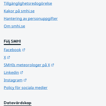
Tillgänglighetsredogörelse
Kakor på smhi.se
Hantering av personuppgifter
Om smhi.se
Följ SMHI
Länk till annan webbplats.
Facebook
Länk till annan webbplats.
X
Länk till annan webbplats.
SMHIs meteorologer på X
Länk till annan webbplats.
Linkedin
Länk till annan webbplats.
Instagram
Policy för sociala medier
Datavärdskap