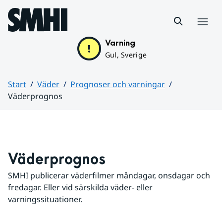
Hoppa till sidans innehåll
Meny
Varning
Gul, Sverige
Start
Väder
Prognoser och varningar
Väderprognos
Huvudinnehåll
Väderprognos
SMHI publicerar väderfilmer måndagar, onsdagar och 
fredagar. Eller vid särskilda väder- eller 
varningssituationer.