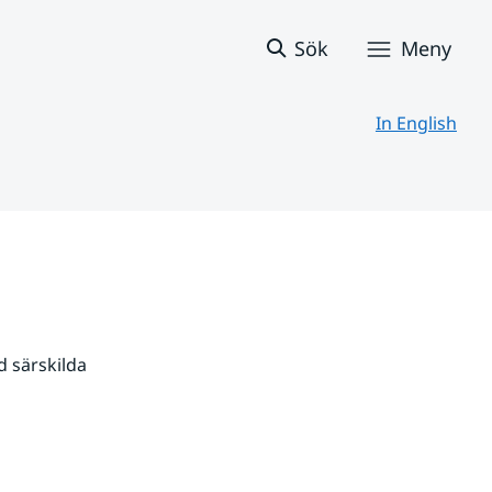
Sök
Meny
In English
 särskilda 