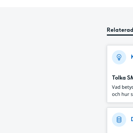
Relaterad
Tolka S
Vad bety
och hur s