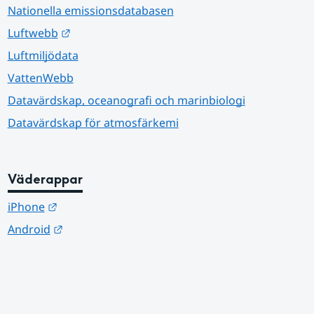
Nationella emissionsdatabasen
Länk till annan webbplats.
Luftwebb
Luftmiljödata
VattenWebb
Datavärdskap, oceanografi och marinbiologi
Datavärdskap för atmosfärkemi
Väderappar
Länk till annan webbplats.
iPhone
Länk till annan webbplats.
Android