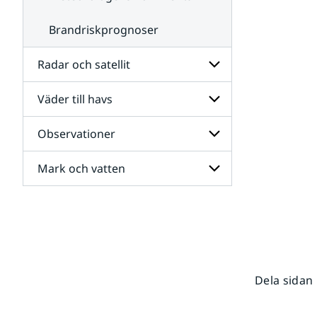
Brandriskprognoser
Radar och satellit
Väder till havs
Undersidor
för
Radar
Observationer
Undersidor
och
för
satellit
Väder
Mark och vatten
Undersidor
till
för
havs
Observationer
Undersidor
för
Mark
och
vatten
Dela sidan