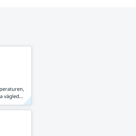
peraturen,
 vägled...