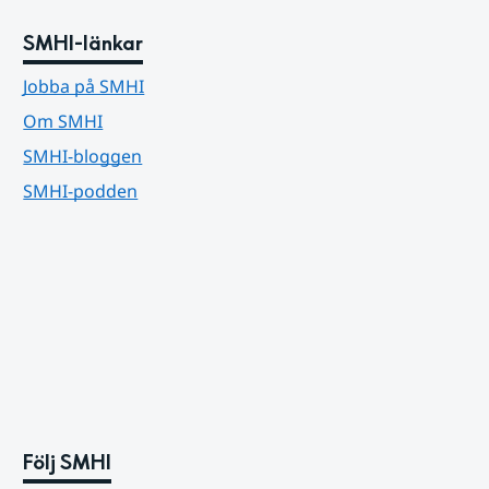
SMHI-länkar
Jobba på SMHI
Om SMHI
SMHI-bloggen
SMHI-podden
Följ SMHI