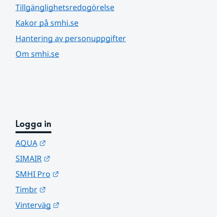
Tillgänglighetsredogörelse
Kakor på smhi.se
Hantering av personuppgifter
Om smhi.se
Logga in
Länk till annan webbplats.
AQUA
Länk till annan webbplats.
SIMAIR
Länk till annan webbplats.
SMHI Pro
Länk till annan webbplats.
Timbr
Länk till annan webbplats.
Vinterväg