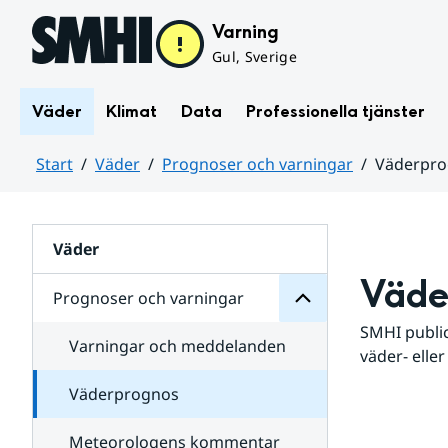
Hoppa till sidans innehåll
Varning
Gul, Sverige
Väder
Klimat
Data
Professionella tjänster
Start
Väder
Prognoser och varningar
Väderpr
varningar
och
Huvudinnehåll
Prognoser
för
Undersidor
Väder
Väde
Prognoser och varningar
SMHI public
Varningar och meddelanden
väder- eller
Väderprognos
Meteorologens kommentar