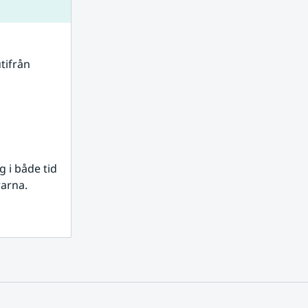
tifrån 
i både tid 
rarna.