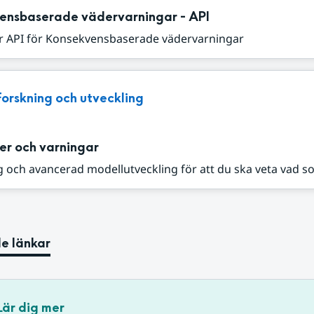
ensbaserade vädervarningar - API
r API för Konsekvensbaserade vädervarningar
Forskning och utveckling
er och varningar
 och avancerad modellutveckling för att du ska veta vad s
e länkar
Lär dig mer