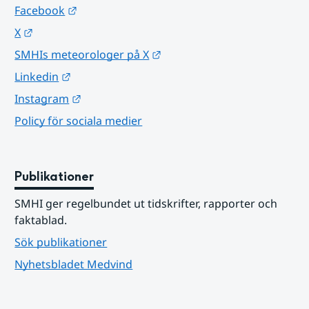
Länk till annan webbplats.
Facebook
Länk till annan webbplats.
X
Länk till annan webbplats.
SMHIs meteorologer på X
Länk till annan webbplats.
Linkedin
Länk till annan webbplats.
Instagram
Policy för sociala medier
Publikationer
SMHI ger regelbundet ut tidskrifter, rapporter och 
faktablad.
Sök publikationer
Nyhetsbladet Medvind