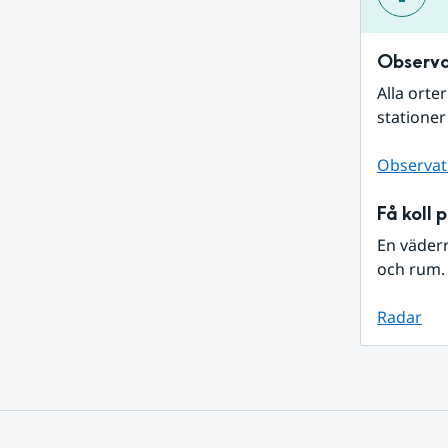
Observa
Alla orte
stationer
Observat
Få koll 
En väder
och rum. 
Radar