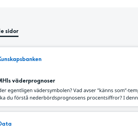
e sidor
Kunskapsbanken
MHIs väderprognoser
der egentligen vädersymbolen? Vad avser ”känns som”-tem
ka du förstå nederbördsprognosens procentsiffror? I denna
Data