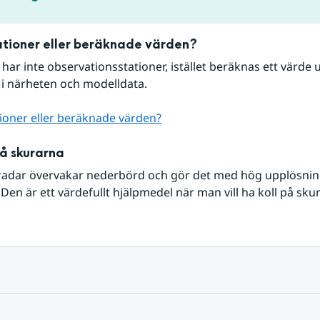
tioner eller beräknade värden?
r har inte observationsstationer, istället beräknas ett värde u
 i närheten och modelldata.
ioner eller beräknade värden?
på skurarna
radar övervakar nederbörd och gör det med hög upplösning 
Den är ett värdefullt hjälpmedel när man vill ha koll på sku