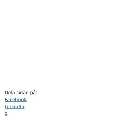
Dela sidan på
:
Dela sidan på
Facebook
Dela sidan på
LinkedIn
Dela sidan på
X