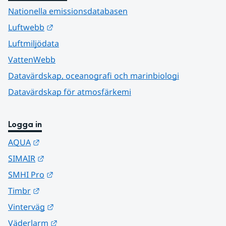
Nationella emissionsdatabasen
Länk till annan webbplats.
Luftwebb
Luftmiljödata
VattenWebb
Datavärdskap, oceanografi och marinbiologi
Datavärdskap för atmosfärkemi
Logga in
Länk till annan webbplats.
AQUA
Länk till annan webbplats.
SIMAIR
Länk till annan webbplats.
SMHI Pro
Länk till annan webbplats.
Timbr
Länk till annan webbplats.
Vinterväg
Länk till annan webbplats.
Väderlarm