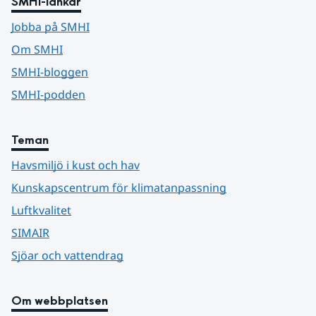
SMHI-länkar
Jobba på SMHI
Om SMHI
SMHI-bloggen
SMHI-podden
Teman
Havsmiljö i kust och hav
Kunskapscentrum för klimatanpassning
Luftkvalitet
SIMAIR
Sjöar och vattendrag
Om webbplatsen