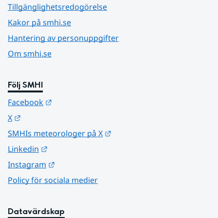
Tillgänglighetsredogörelse
Kakor på smhi.se
Hantering av personuppgifter
Om smhi.se
Följ SMHI
Länk till annan webbplats.
Facebook
Länk till annan webbplats.
X
Länk till annan webbplats.
SMHIs meteorologer på X
Länk till annan webbplats.
Linkedin
Länk till annan webbplats.
Instagram
Policy för sociala medier
Datavärdskap