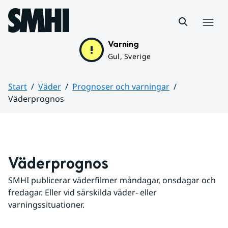
Hoppa till sidans innehåll
Meny
Varning
Gul, Sverige
Start
Väder
Prognoser och varningar
Väderprognos
Huvudinnehåll
Väderprognos
SMHI publicerar väderfilmer måndagar, onsdagar och 
fredagar. Eller vid särskilda väder- eller 
varningssituationer.