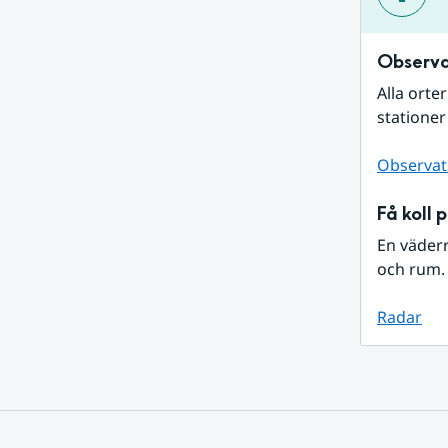
Observa
Alla orte
stationer
Observat
Få koll 
En väder
och rum. 
Radar