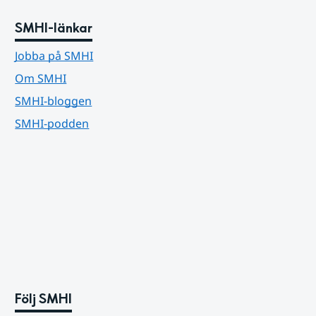
SMHI-länkar
Jobba på SMHI
Om SMHI
SMHI-bloggen
SMHI-podden
Följ SMHI