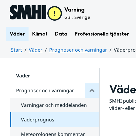
Hoppa till sidans innehåll
Varning
Gul, Sverige
Väder
Klimat
Data
Professionella tjänster
Start
Väder
Prognoser och varningar
Väderpr
varningar
och
Huvudinnehåll
Prognoser
för
Undersidor
Väder
Väde
Prognoser och varningar
SMHI public
Varningar och meddelanden
väder- eller
Väderprognos
Meteorologens kommentar