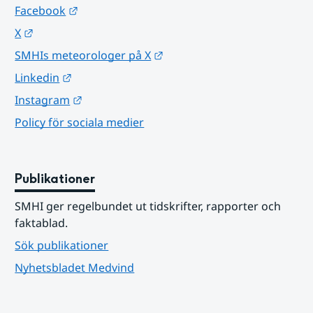
Länk till annan webbplats.
Facebook
Länk till annan webbplats.
X
Länk till annan webbplats.
SMHIs meteorologer på X
Länk till annan webbplats.
Linkedin
Länk till annan webbplats.
Instagram
Policy för sociala medier
Publikationer
SMHI ger regelbundet ut tidskrifter, rapporter och 
faktablad.
Sök publikationer
Nyhetsbladet Medvind