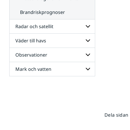
Brandriskprognoser
Radar och satellit
Väder till havs
Undersidor
för
Radar
Observationer
Undersidor
och
för
satellit
Väder
Mark och vatten
Undersidor
till
för
havs
Observationer
Undersidor
för
Mark
och
vatten
Dela sidan