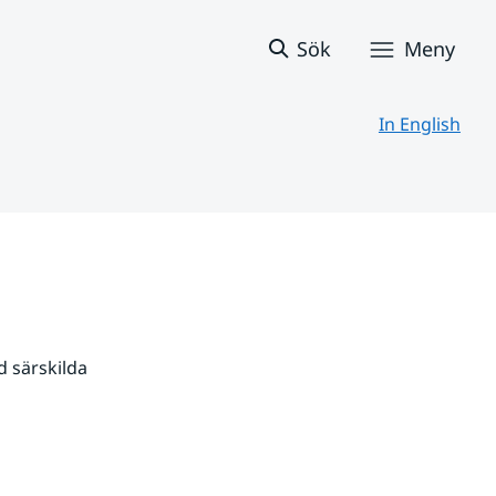
Sök
Meny
In English
 särskilda 