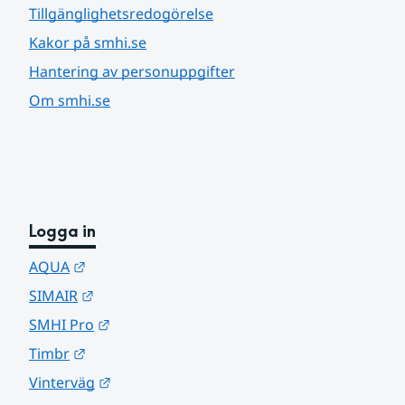
Tillgänglighetsredogörelse
Kakor på smhi.se
Hantering av personuppgifter
Om smhi.se
Logga in
Länk till annan webbplats.
AQUA
Länk till annan webbplats.
SIMAIR
Länk till annan webbplats.
SMHI Pro
Länk till annan webbplats.
Timbr
Länk till annan webbplats.
Vinterväg