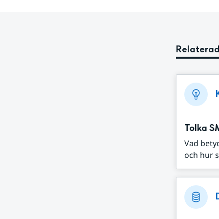
Relaterad
Tolka S
Vad bety
och hur s