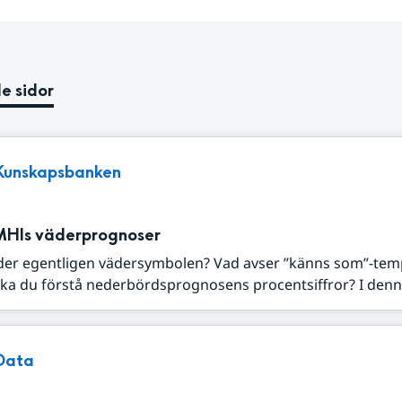
e sidor
Kunskapsbanken
MHIs väderprognoser
der egentligen vädersymbolen? Vad avser ”känns som”-tem
ka du förstå nederbördsprognosens procentsiffror? I denna
Data