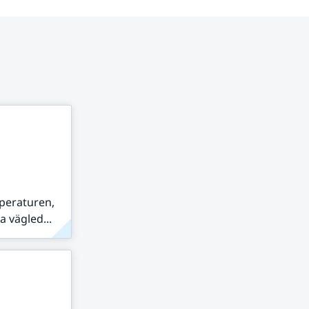
peraturen,
 vägled...