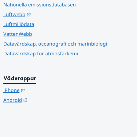
Nationella emissionsdatabasen
Länk till annan webbplats.
Luftwebb
Luftmiljödata
VattenWebb
Datavärdskap, oceanografi och marinbiologi
Datavärdskap för atmosfärkemi
Väderappar
Länk till annan webbplats.
iPhone
Länk till annan webbplats.
Android