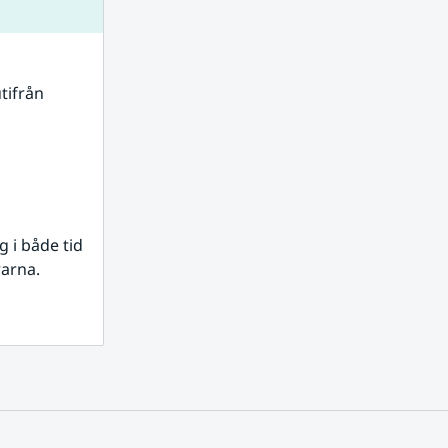
tifrån 
i både tid 
rarna.