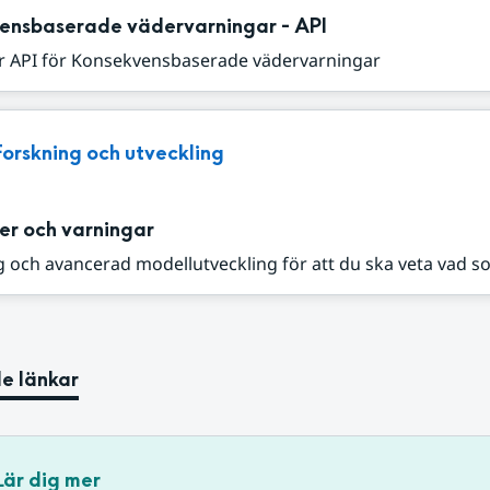
ensbaserade vädervarningar - API
r API för Konsekvensbaserade vädervarningar
Forskning och utveckling
er och varningar
 och avancerad modellutveckling för att du ska veta vad s
e länkar
Lär dig mer