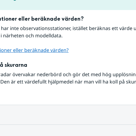
tioner eller beräknade värden?
r har inte observationsstationer, istället beräknas ett värde u
 i närheten och modelldata.
ioner eller beräknade värden?
på skurarna
radar övervakar nederbörd och gör det med hög upplösning 
Den är ett värdefullt hjälpmedel när man vill ha koll på sku