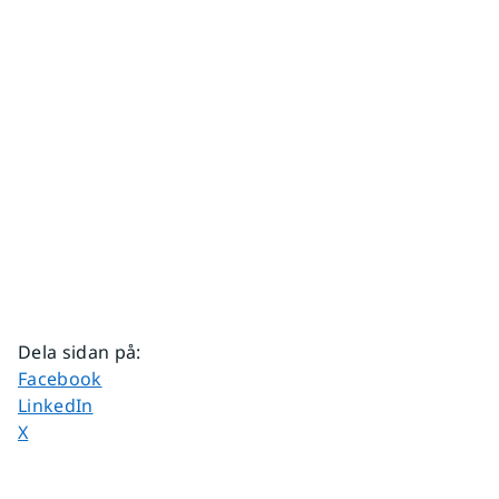
Dela sidan på
:
Dela sidan på
Facebook
Dela sidan på
LinkedIn
Dela sidan på
X