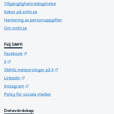
Tillgänglighetsredogörelse
Kakor på smhi.se
Hantering av personuppgifter
Om smhi.se
Följ SMHI
Länk till annan webbplats.
Facebook
Länk till annan webbplats.
X
Länk till annan webbplats.
SMHIs meteorologer på X
Länk till annan webbplats.
Linkedin
Länk till annan webbplats.
Instagram
Policy för sociala medier
Datavärdskap