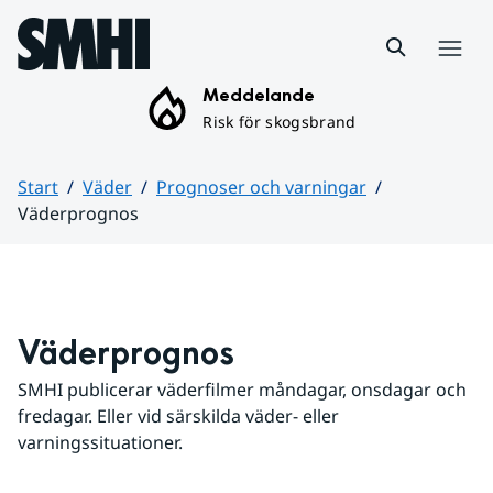
Hoppa till sidans innehåll
Meny
Meddelande
Risk för skogsbrand
Start
Väder
Prognoser och varningar
Väderprognos
Huvudinnehåll
Väderprognos
SMHI publicerar väderfilmer måndagar, onsdagar och 
fredagar. Eller vid särskilda väder- eller 
varningssituationer.