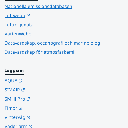
Nationella emissionsdatabasen
Länk till annan webbplats.
Luftwebb
Luftmiljödata
VattenWebb
Datavärdskap, oceanografi och marinbiologi
Datavärdskap för atmosfärkemi
Logga in
Länk till annan webbplats.
AQUA
Länk till annan webbplats.
SIMAIR
Länk till annan webbplats.
SMHI Pro
Länk till annan webbplats.
Timbr
Länk till annan webbplats.
Vinterväg
Länk till annan webbplats.
Väderlarm