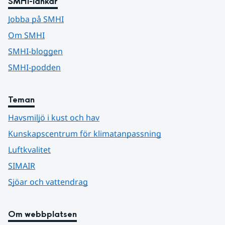
SMHI-länkar
Jobba på SMHI
Om SMHI
SMHI-bloggen
SMHI-podden
Teman
Havsmiljö i kust och hav
Kunskapscentrum för klimatanpassning
Luftkvalitet
SIMAIR
Sjöar och vattendrag
Om webbplatsen