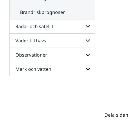
Brandriskprognoser
Radar och satellit
Väder till havs
Undersidor
för
Radar
Observationer
Undersidor
och
för
satellit
Väder
Mark och vatten
Undersidor
till
för
havs
Observationer
Undersidor
för
Mark
och
vatten
Dela sidan