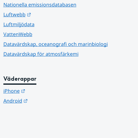
Nationella emissionsdatabasen
Länk till annan webbplats.
Luftwebb
Luftmiljödata
VattenWebb
Datavärdskap, oceanografi och marinbiologi
Datavärdskap för atmosfärkemi
Väderappar
Länk till annan webbplats.
iPhone
Länk till annan webbplats.
Android