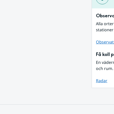
Observa
Alla orte
stationer
Observat
Få koll 
En väder
och rum. 
Radar