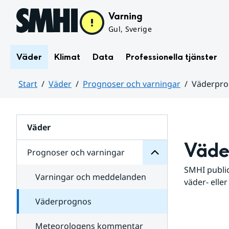
Hoppa till sidans innehåll
Varning
Gul, Sverige
Väder
Klimat
Data
Professionella tjänster
Start
Väder
Prognoser och varningar
Väderpr
varningar
och
Huvudinnehåll
Prognoser
för
Undersidor
Väder
Väde
Prognoser och varningar
SMHI public
Varningar och meddelanden
väder- eller
Väderprognos
Meteorologens kommentar