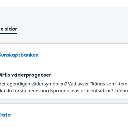
e sidor
Kunskapsbanken
MHIs väderprognoser
der egentligen vädersymbolen? Vad avser ”känns som”-tem
ka du förstå nederbördsprognosens procentsiffror? I denna
Data