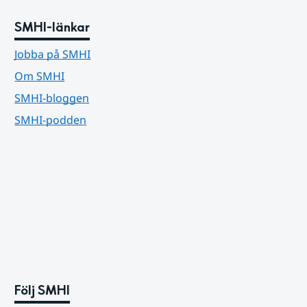
SMHI-länkar
Jobba på SMHI
Om SMHI
SMHI-bloggen
SMHI-podden
Följ SMHI