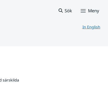
Sök
Meny
In English
 särskilda 