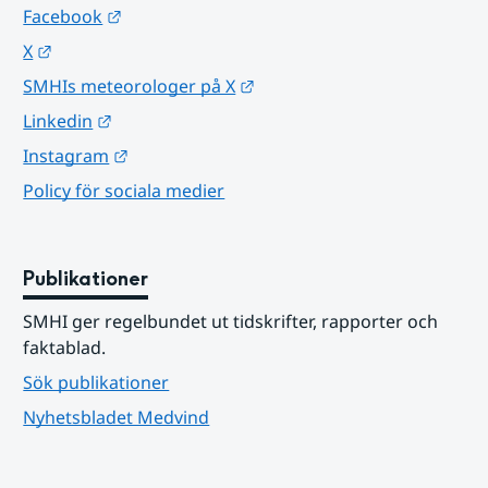
Länk till annan webbplats.
Facebook
Länk till annan webbplats.
X
Länk till annan webbplats.
SMHIs meteorologer på X
Länk till annan webbplats.
Linkedin
Länk till annan webbplats.
Instagram
Policy för sociala medier
Publikationer
SMHI ger regelbundet ut tidskrifter, rapporter och 
faktablad.
Sök publikationer
Nyhetsbladet Medvind