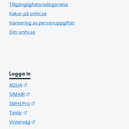
Tillgänglighetsredogörelse
Kakor på smhi.se
Hantering av personuppgifter
Om smhi.se
Logga in
Länk till annan webbplats.
AQUA
Länk till annan webbplats.
SIMAIR
Länk till annan webbplats.
SMHI Pro
Länk till annan webbplats.
Timbr
Länk till annan webbplats.
Vinterväg