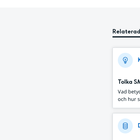
Relaterad
Tolka S
Vad bety
och hur s