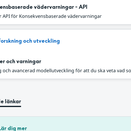
ensbaserade vädervarningar - API
r API för Konsekvensbaserade vädervarningar
Forskning och utveckling
er och varningar
 och avancerad modellutveckling för att du ska veta vad s
e länkar
Lär dig mer