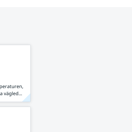
peraturen,
 vägled...