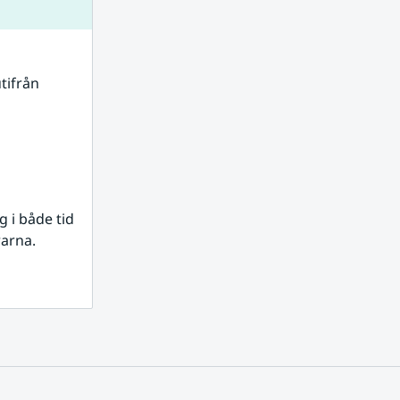
tifrån 
i både tid 
rarna.