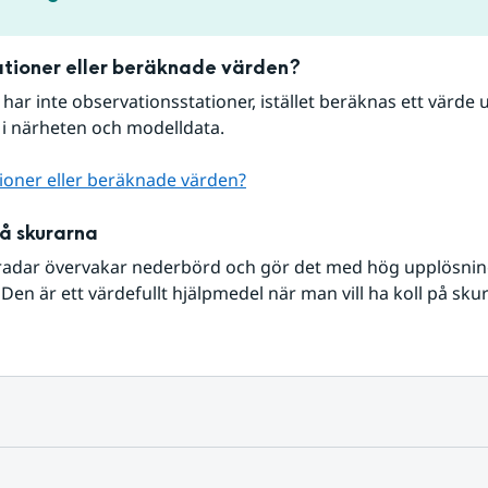
tioner eller beräknade värden?
r har inte observationsstationer, istället beräknas ett värde u
 i närheten och modelldata.
ioner eller beräknade värden?
på skurarna
radar övervakar nederbörd och gör det med hög upplösning 
Den är ett värdefullt hjälpmedel när man vill ha koll på sku