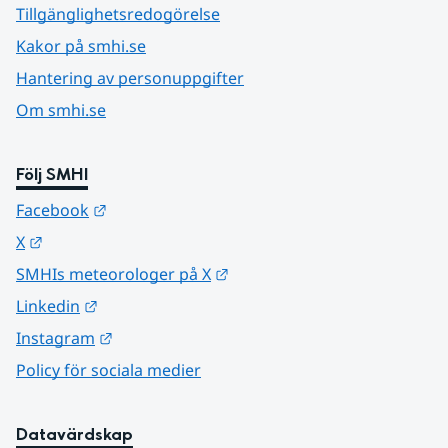
Tillgänglighetsredogörelse
Kakor på smhi.se
Hantering av personuppgifter
Om smhi.se
Följ SMHI
Länk till annan webbplats.
Facebook
Länk till annan webbplats.
X
Länk till annan webbplats.
SMHIs meteorologer på X
Länk till annan webbplats.
Linkedin
Länk till annan webbplats.
Instagram
Policy för sociala medier
Datavärdskap