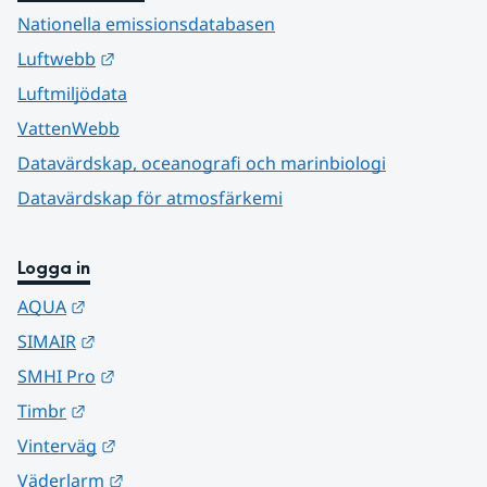
Nationella emissionsdatabasen
Länk till annan webbplats.
Luftwebb
Luftmiljödata
VattenWebb
Datavärdskap, oceanografi och marinbiologi
Datavärdskap för atmosfärkemi
Logga in
Länk till annan webbplats.
AQUA
Länk till annan webbplats.
SIMAIR
Länk till annan webbplats.
SMHI Pro
Länk till annan webbplats.
Timbr
Länk till annan webbplats.
Vinterväg
Länk till annan webbplats.
Väderlarm