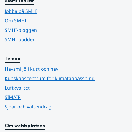
SMHI-länkar
Jobba på SMHI
Om SMHI
SMHI-bloggen
SMHI-podden
Teman
Havsmiljö i kust och hav
Kunskapscentrum för klimatanpassning
Luftkvalitet
SIMAIR
Sjöar och vattendrag
Om webbplatsen