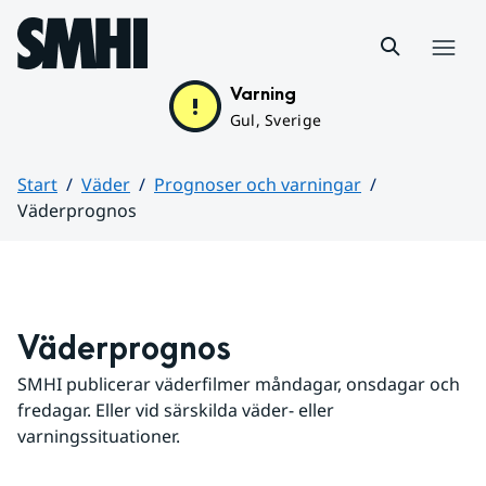
Hoppa till sidans innehåll
Meny
Varning
Gul, Sverige
Start
Väder
Prognoser och varningar
Väderprognos
Huvudinnehåll
Väderprognos
SMHI publicerar väderfilmer måndagar, onsdagar och 
fredagar. Eller vid särskilda väder- eller 
varningssituationer.