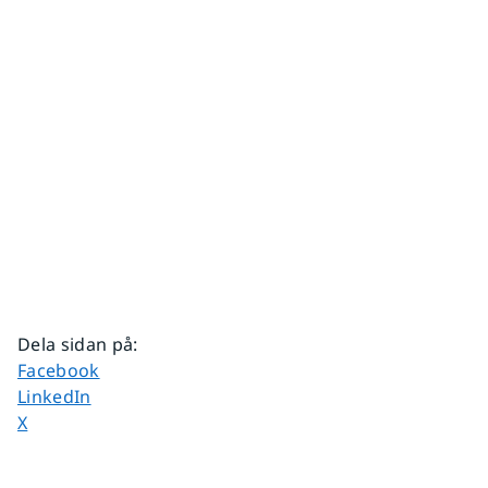
Dela sidan på
:
Dela sidan på
Facebook
Dela sidan på
LinkedIn
Dela sidan på
X