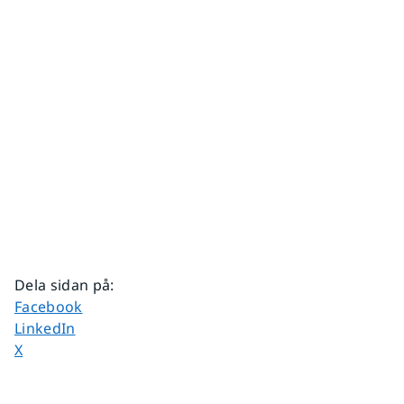
Dela sidan på
:
Dela sidan på
Facebook
Dela sidan på
LinkedIn
Dela sidan på
X