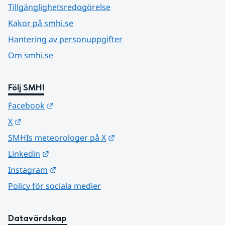
Tillgänglighetsredogörelse
Kakor på smhi.se
Hantering av personuppgifter
Om smhi.se
Följ SMHI
Länk till annan webbplats.
Facebook
Länk till annan webbplats.
X
Länk till annan webbplats.
SMHIs meteorologer på X
Länk till annan webbplats.
Linkedin
Länk till annan webbplats.
Instagram
Policy för sociala medier
Datavärdskap