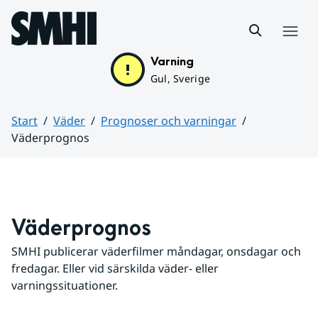
Hoppa till sidans innehåll
Meny
Varning
Gul, Sverige
Start
Väder
Prognoser och varningar
Väderprognos
Huvudinnehåll
Väderprognos
SMHI publicerar väderfilmer måndagar, onsdagar och 
fredagar. Eller vid särskilda väder- eller 
varningssituationer.