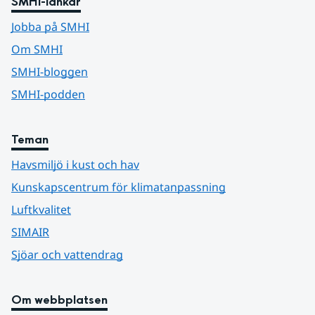
SMHI-länkar
Jobba på SMHI
Om SMHI
SMHI-bloggen
SMHI-podden
Teman
Havsmiljö i kust och hav
Kunskapscentrum för klimatanpassning
Luftkvalitet
SIMAIR
Sjöar och vattendrag
Om webbplatsen