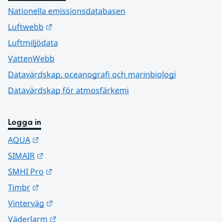
Nationella emissionsdatabasen
Länk till annan webbplats.
Luftwebb
Luftmiljödata
VattenWebb
Datavärdskap, oceanografi och marinbiologi
Datavärdskap för atmosfärkemi
Logga in
Länk till annan webbplats.
AQUA
Länk till annan webbplats.
SIMAIR
Länk till annan webbplats.
SMHI Pro
Länk till annan webbplats.
Timbr
Länk till annan webbplats.
Vinterväg
Länk till annan webbplats.
Väderlarm