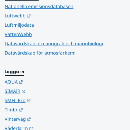
Nationella emissionsdatabasen
Länk till annan webbplats.
Luftwebb
Luftmiljödata
VattenWebb
Datavärdskap, oceanografi och marinbiologi
Datavärdskap för atmosfärkemi
Logga in
Länk till annan webbplats.
AQUA
Länk till annan webbplats.
SIMAIR
Länk till annan webbplats.
SMHI Pro
Länk till annan webbplats.
Timbr
Länk till annan webbplats.
Vinterväg
Länk till annan webbplats.
Väderlarm