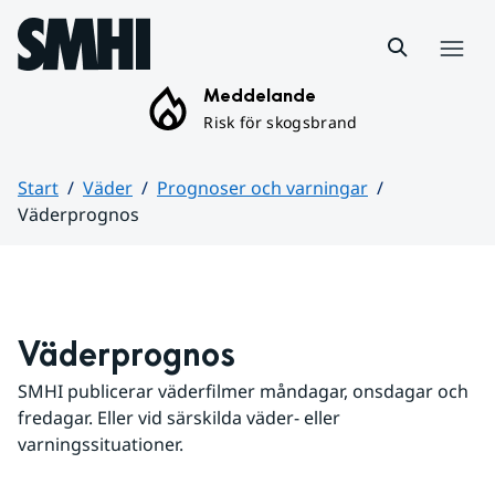
Hoppa till sidans innehåll
Meny
Meddelande
Risk för skogsbrand
Start
Väder
Prognoser och varningar
Väderprognos
Huvudinnehåll
Väderprognos
SMHI publicerar väderfilmer måndagar, onsdagar och 
fredagar. Eller vid särskilda väder- eller 
varningssituationer.