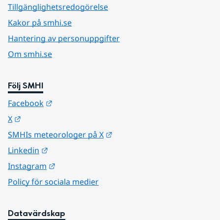
Tillgänglighetsredogörelse
Kakor på smhi.se
Hantering av personuppgifter
Om smhi.se
Följ SMHI
Länk till annan webbplats.
Facebook
Länk till annan webbplats.
X
Länk till annan webbplats.
SMHIs meteorologer på X
Länk till annan webbplats.
Linkedin
Länk till annan webbplats.
Instagram
Policy för sociala medier
Datavärdskap