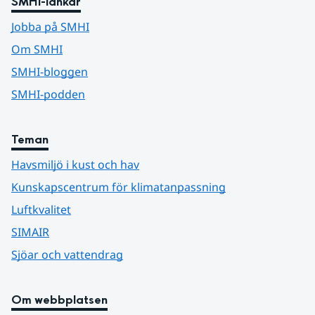
SMHI-länkar
Jobba på SMHI
Om SMHI
SMHI-bloggen
SMHI-podden
Teman
Havsmiljö i kust och hav
Kunskapscentrum för klimatanpassning
Luftkvalitet
SIMAIR
Sjöar och vattendrag
Om webbplatsen