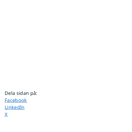
Dela sidan på
:
Dela sidan på
Facebook
Dela sidan på
LinkedIn
Dela sidan på
X