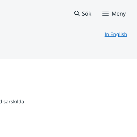
Sök
Meny
In English
 särskilda 