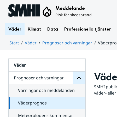
Hoppa till sidans innehåll
Meddelande
Risk för skogsbrand
Väder
Klimat
Data
Professionella tjänster
Start
Väder
Prognoser och varningar
Väderpr
varningar
och
Huvudinnehåll
Prognoser
för
Undersidor
Väder
Väde
Prognoser och varningar
SMHI public
Varningar och meddelanden
väder- eller
Väderprognos
Meteorologens kommentar