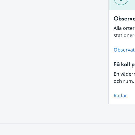
Observa
Alla orte
stationer
Observat
Få koll 
En väder
och rum. 
Radar