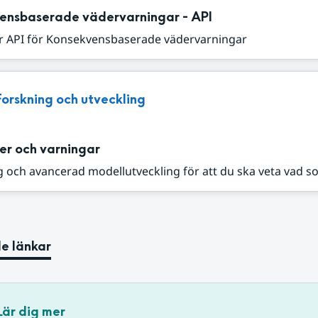
ensbaserade vädervarningar - API
r API för Konsekvensbaserade vädervarningar
Forskning och utveckling
er och varningar
 och avancerad modellutveckling för att du ska veta vad s
e länkar
Lär dig mer