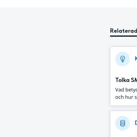
Relaterad
Tolka S
Vad bety
och hur s