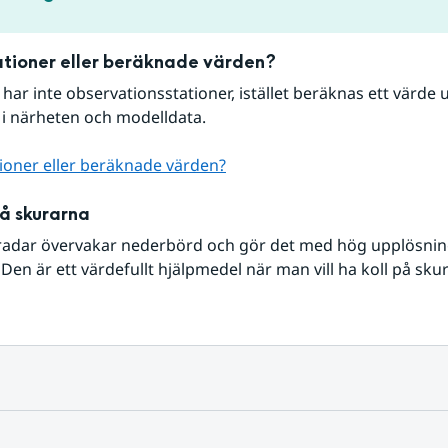
tioner eller beräknade värden?
r har inte observationsstationer, istället beräknas ett värde u
 i närheten och modelldata.
ioner eller beräknade värden?
på skurarna
radar övervakar nederbörd och gör det med hög upplösning 
Den är ett värdefullt hjälpmedel när man vill ha koll på sku