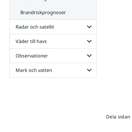
Brandriskprognoser
Radar och satellit
Väder till havs
Undersidor
för
Radar
Observationer
Undersidor
och
för
satellit
Väder
Mark och vatten
Undersidor
till
för
havs
Observationer
Undersidor
för
Mark
och
vatten
Dela sidan