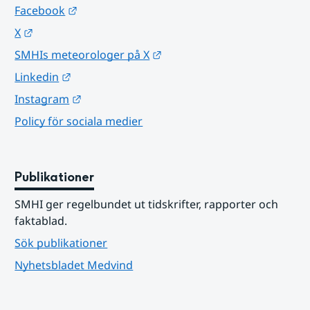
Länk till annan webbplats.
Facebook
Länk till annan webbplats.
X
Länk till annan webbplats.
SMHIs meteorologer på X
Länk till annan webbplats.
Linkedin
Länk till annan webbplats.
Instagram
Policy för sociala medier
Publikationer
SMHI ger regelbundet ut tidskrifter, rapporter och 
faktablad.
Sök publikationer
Nyhetsbladet Medvind