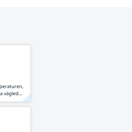
peraturen,
 vägled...