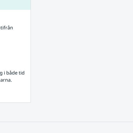
tifrån 
i både tid 
rarna.