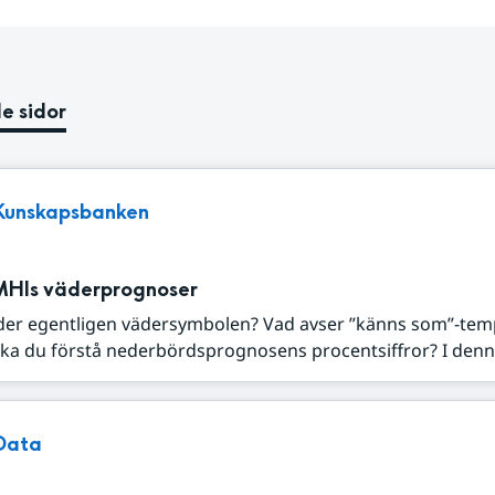
e sidor
Kunskapsbanken
MHIs väderprognoser
der egentligen vädersymbolen? Vad avser ”känns som”-tem
ka du förstå nederbördsprognosens procentsiffror? I denna
Data