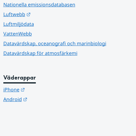
Nationella emissionsdatabasen
Länk till annan webbplats.
Luftwebb
Luftmiljödata
VattenWebb
Datavärdskap, oceanografi och marinbiologi
Datavärdskap för atmosfärkemi
Väderappar
Länk till annan webbplats.
iPhone
Länk till annan webbplats.
Android