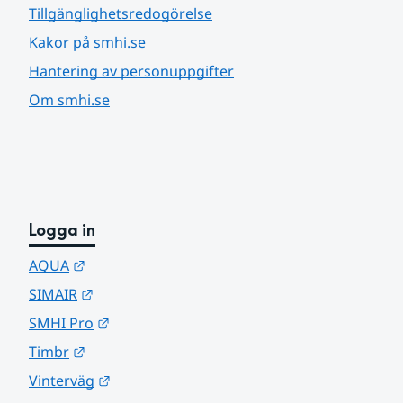
Tillgänglighetsredogörelse
Kakor på smhi.se
Hantering av personuppgifter
Om smhi.se
Logga in
Länk till annan webbplats.
AQUA
Länk till annan webbplats.
SIMAIR
Länk till annan webbplats.
SMHI Pro
Länk till annan webbplats.
Timbr
Länk till annan webbplats.
Vinterväg