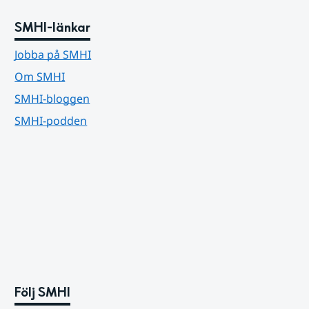
SMHI-länkar
Jobba på SMHI
Om SMHI
SMHI-bloggen
SMHI-podden
Följ SMHI