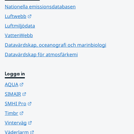
Nationella emissionsdatabasen
Länk till annan webbplats.
Luftwebb
Luftmiljödata
VattenWebb
Datavärdskap, oceanografi och marinbiologi
Datavärdskap för atmosfärkemi
Logga in
Länk till annan webbplats.
AQUA
Länk till annan webbplats.
SIMAIR
Länk till annan webbplats.
SMHI Pro
Länk till annan webbplats.
Timbr
Länk till annan webbplats.
Vinterväg
Länk till annan webbplats.
Väderlarm