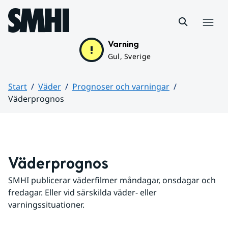
Hoppa till sidans innehåll
Meny
Varning
Gul, Sverige
Start
Väder
Prognoser och varningar
Väderprognos
Huvudinnehåll
Väderprognos
SMHI publicerar väderfilmer måndagar, onsdagar och 
fredagar. Eller vid särskilda väder- eller 
varningssituationer.