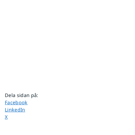
Dela sidan på
:
Dela sidan på
Facebook
Dela sidan på
LinkedIn
Dela sidan på
X