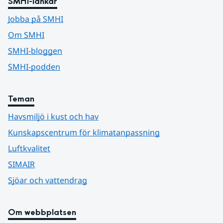
SMHI-länkar
Jobba på SMHI
Om SMHI
SMHI-bloggen
SMHI-podden
Teman
Havsmiljö i kust och hav
Kunskapscentrum för klimatanpassning
Luftkvalitet
SIMAIR
Sjöar och vattendrag
Om webbplatsen