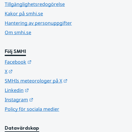
Tillgänglighetsredogörelse
Kakor på smhi.se
Hantering av personuppgifter
Om smhi.se
Följ SMHI
Länk till annan webbplats.
Facebook
Länk till annan webbplats.
X
Länk till annan webbplats.
SMHIs meteorologer på X
Länk till annan webbplats.
Linkedin
Länk till annan webbplats.
Instagram
Policy för sociala medier
Datavärdskap