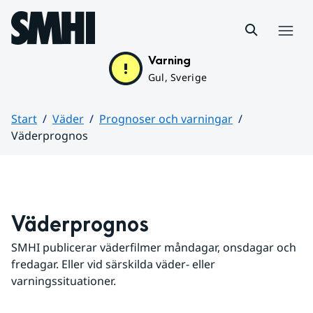
Hoppa till sidans innehåll
Meny
Varning
Gul, Sverige
Start
Väder
Prognoser och varningar
Väderprognos
Huvudinnehåll
Väderprognos
SMHI publicerar väderfilmer måndagar, onsdagar och 
fredagar. Eller vid särskilda väder- eller 
varningssituationer.