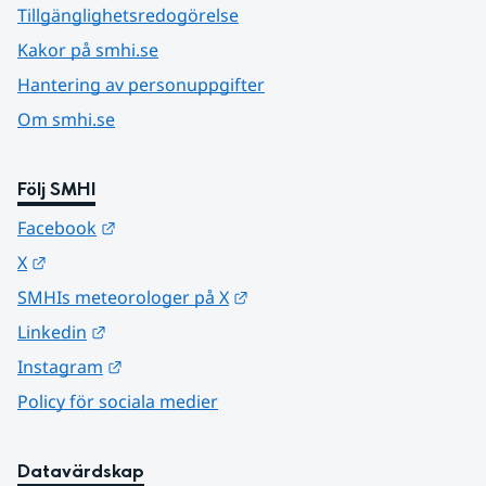
Tillgänglighetsredogörelse
Kakor på smhi.se
Hantering av personuppgifter
Om smhi.se
Följ SMHI
Länk till annan webbplats.
Facebook
Länk till annan webbplats.
X
Länk till annan webbplats.
SMHIs meteorologer på X
Länk till annan webbplats.
Linkedin
Länk till annan webbplats.
Instagram
Policy för sociala medier
Datavärdskap