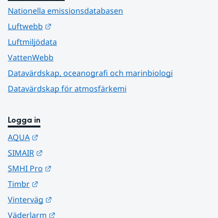
Nationella emissionsdatabasen
Länk till annan webbplats.
Luftwebb
Luftmiljödata
VattenWebb
Datavärdskap, oceanografi och marinbiologi
Datavärdskap för atmosfärkemi
Logga in
Länk till annan webbplats.
AQUA
Länk till annan webbplats.
SIMAIR
Länk till annan webbplats.
SMHI Pro
Länk till annan webbplats.
Timbr
Länk till annan webbplats.
Vinterväg
Länk till annan webbplats.
Väderlarm