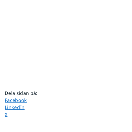
Dela sidan på
:
Dela sidan på
Facebook
Dela sidan på
LinkedIn
Dela sidan på
X