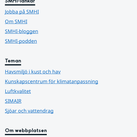
SMHI-länkar
Jobba på SMHI
Om SMHI
SMHI-bloggen
SMHI-podden
Teman
Havsmiljö i kust och hav
Kunskapscentrum för klimatanpassning
Luftkvalitet
SIMAIR
Sjöar och vattendrag
Om webbplatsen