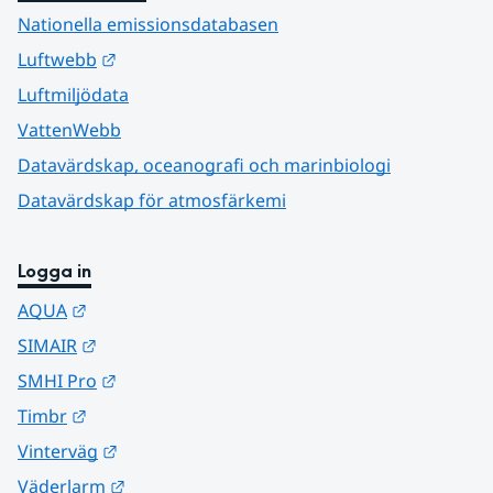
Nationella emissionsdatabasen
Länk till annan webbplats.
Luftwebb
Luftmiljödata
VattenWebb
Datavärdskap, oceanografi och marinbiologi
Datavärdskap för atmosfärkemi
Logga in
Länk till annan webbplats.
AQUA
Länk till annan webbplats.
SIMAIR
Länk till annan webbplats.
SMHI Pro
Länk till annan webbplats.
Timbr
Länk till annan webbplats.
Vinterväg
Länk till annan webbplats.
Väderlarm