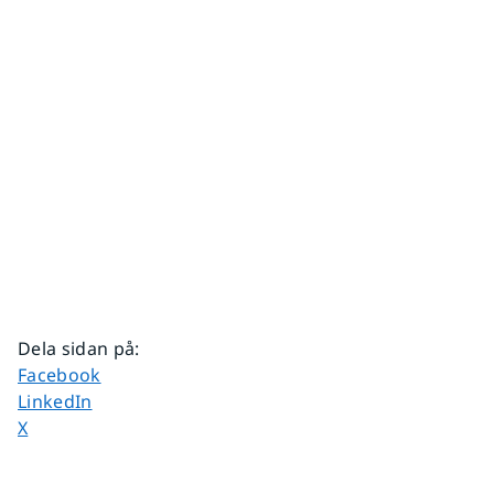
Dela sidan på
:
Dela sidan på
Facebook
Dela sidan på
LinkedIn
Dela sidan på
X