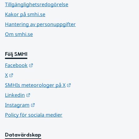
Tillgänglighetsredogörelse
Kakor på smhi.se
Hantering av personuppgifter
Om smhi.se
Följ SMHI
Länk till annan webbplats.
Facebook
Länk till annan webbplats.
X
Länk till annan webbplats.
SMHIs meteorologer på X
Länk till annan webbplats.
Linkedin
Länk till annan webbplats.
Instagram
Policy för sociala medier
Datavärdskap