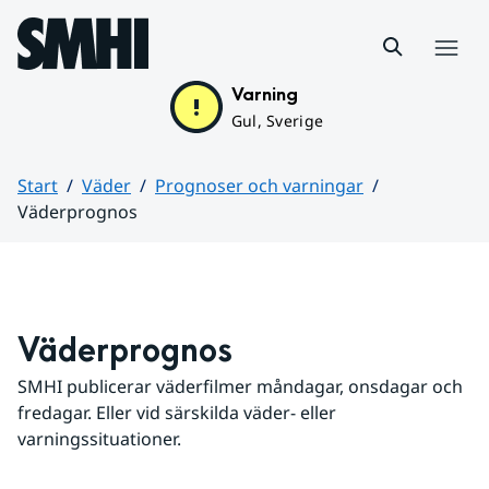
Hoppa till sidans innehåll
Meny
Varning
Gul, Sverige
Start
Väder
Prognoser och varningar
Väderprognos
Huvudinnehåll
Väderprognos
SMHI publicerar väderfilmer måndagar, onsdagar och 
fredagar. Eller vid särskilda väder- eller 
varningssituationer.