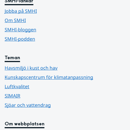
SMHI-länkar
Jobba på SMHI
Om SMHI
SMHI-bloggen
SMHI-podden
Teman
Havsmiljö i kust och hav
Kunskapscentrum för klimatanpassning
Luftkvalitet
SIMAIR
Sjöar och vattendrag
Om webbplatsen