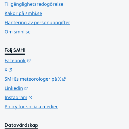
Tillgänglighetsredogörelse
Kakor på smhi.se
Hantering av personuppgifter
Om smhi.se
Följ SMHI
Länk till annan webbplats.
Facebook
Länk till annan webbplats.
X
Länk till annan webbplats.
SMHIs meteorologer på X
Länk till annan webbplats.
Linkedin
Länk till annan webbplats.
Instagram
Policy för sociala medier
Datavärdskap