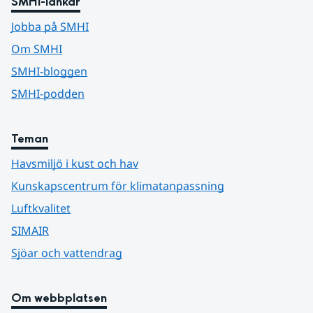
SMHI-länkar
Jobba på SMHI
Om SMHI
SMHI-bloggen
SMHI-podden
Teman
Havsmiljö i kust och hav
Kunskapscentrum för klimatanpassning
Luftkvalitet
SIMAIR
Sjöar och vattendrag
Om webbplatsen