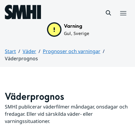
Hoppa till sidans innehåll
Meny
Varning
Gul, Sverige
Start
Väder
Prognoser och varningar
Väderprognos
Huvudinnehåll
Väderprognos
SMHI publicerar väderfilmer måndagar, onsdagar och 
fredagar. Eller vid särskilda väder- eller 
varningssituationer.