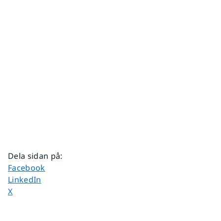
Dela sidan på
:
Dela sidan på
Facebook
Dela sidan på
LinkedIn
Dela sidan på
X