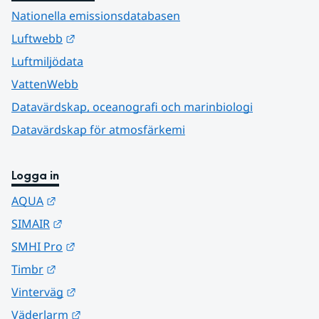
Nationella emissionsdatabasen
Länk till annan webbplats.
Luftwebb
Luftmiljödata
VattenWebb
Datavärdskap, oceanografi och marinbiologi
Datavärdskap för atmosfärkemi
Logga in
Länk till annan webbplats.
AQUA
Länk till annan webbplats.
SIMAIR
Länk till annan webbplats.
SMHI Pro
Länk till annan webbplats.
Timbr
Länk till annan webbplats.
Vinterväg
Länk till annan webbplats.
Väderlarm