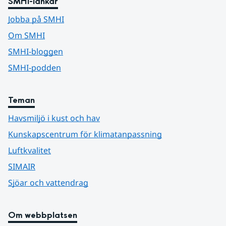
SMHI-länkar
Jobba på SMHI
Om SMHI
SMHI-bloggen
SMHI-podden
Teman
Havsmiljö i kust och hav
Kunskapscentrum för klimatanpassning
Luftkvalitet
SIMAIR
Sjöar och vattendrag
Om webbplatsen