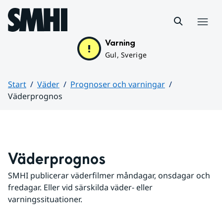
Hoppa till sidans innehåll
Meny
Varning
Gul, Sverige
Start
Väder
Prognoser och varningar
Väderprognos
Huvudinnehåll
Väderprognos
SMHI publicerar väderfilmer måndagar, onsdagar och 
fredagar. Eller vid särskilda väder- eller 
varningssituationer.