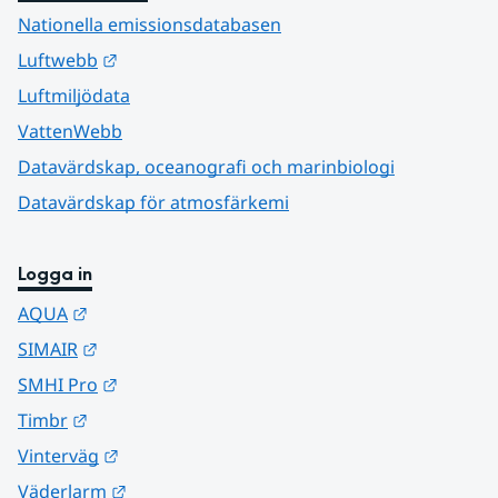
Nationella emissionsdatabasen
Länk till annan webbplats.
Luftwebb
Luftmiljödata
VattenWebb
Datavärdskap, oceanografi och marinbiologi
Datavärdskap för atmosfärkemi
Logga in
Länk till annan webbplats.
AQUA
Länk till annan webbplats.
SIMAIR
Länk till annan webbplats.
SMHI Pro
Länk till annan webbplats.
Timbr
Länk till annan webbplats.
Vinterväg
Länk till annan webbplats.
Väderlarm