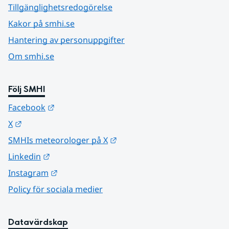
Tillgänglighetsredogörelse
Kakor på smhi.se
Hantering av personuppgifter
Om smhi.se
Följ SMHI
Länk till annan webbplats.
Facebook
Länk till annan webbplats.
X
Länk till annan webbplats.
SMHIs meteorologer på X
Länk till annan webbplats.
Linkedin
Länk till annan webbplats.
Instagram
Policy för sociala medier
Datavärdskap