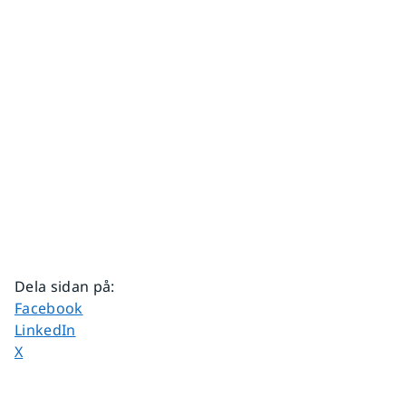
Dela sidan på
:
Dela sidan på
Facebook
Dela sidan på
LinkedIn
Dela sidan på
X