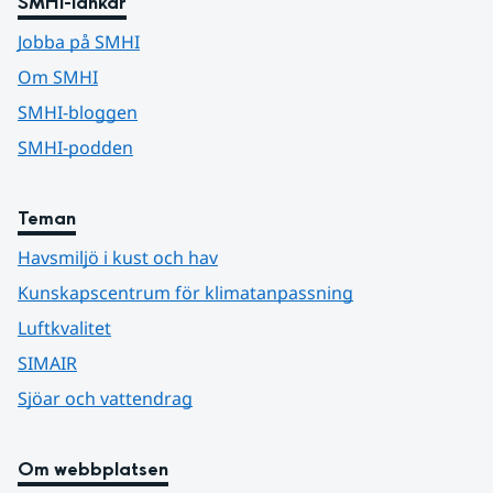
SMHI-länkar
Jobba på SMHI
Om SMHI
SMHI-bloggen
SMHI-podden
Teman
Havsmiljö i kust och hav
Kunskapscentrum för klimatanpassning
Luftkvalitet
SIMAIR
Sjöar och vattendrag
Om webbplatsen