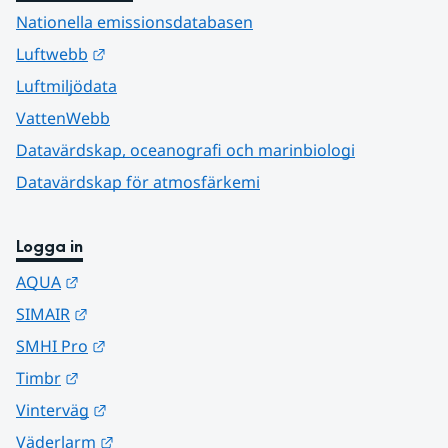
Nationella emissionsdatabasen
Länk till annan webbplats.
Luftwebb
Luftmiljödata
VattenWebb
Datavärdskap, oceanografi och marinbiologi
Datavärdskap för atmosfärkemi
Logga in
Länk till annan webbplats.
AQUA
Länk till annan webbplats.
SIMAIR
Länk till annan webbplats.
SMHI Pro
Länk till annan webbplats.
Timbr
Länk till annan webbplats.
Vinterväg
Länk till annan webbplats.
Väderlarm