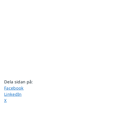
Dela sidan på
:
Dela sidan på
Facebook
Dela sidan på
LinkedIn
Dela sidan på
X