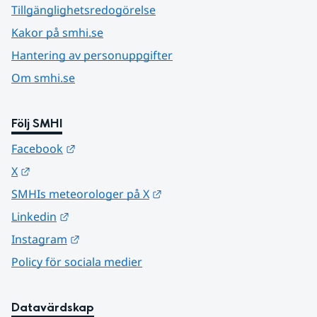
Tillgänglighetsredogörelse
Kakor på smhi.se
Hantering av personuppgifter
Om smhi.se
Följ SMHI
Länk till annan webbplats.
Facebook
Länk till annan webbplats.
X
Länk till annan webbplats.
SMHIs meteorologer på X
Länk till annan webbplats.
Linkedin
Länk till annan webbplats.
Instagram
Policy för sociala medier
Datavärdskap