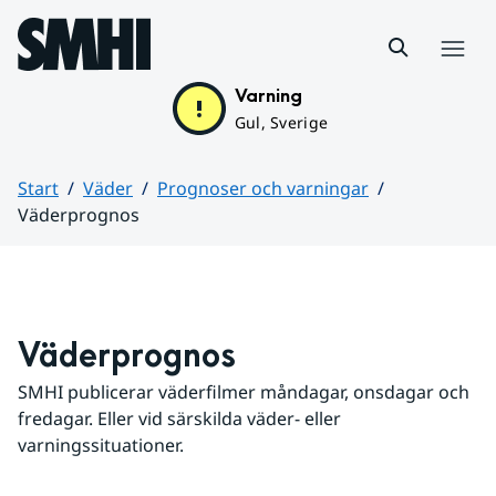
Hoppa till sidans innehåll
Meny
Varning
Gul, Sverige
Start
Väder
Prognoser och varningar
Väderprognos
Huvudinnehåll
Väderprognos
SMHI publicerar väderfilmer måndagar, onsdagar och 
fredagar. Eller vid särskilda väder- eller 
varningssituationer.