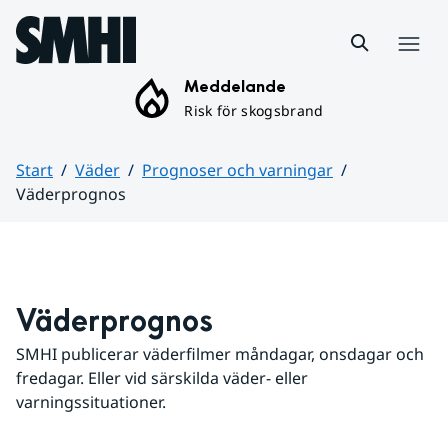
Hoppa till sidans innehåll
Meny
Meddelande
Risk för skogsbrand
Start
Väder
Prognoser och varningar
Väderprognos
Huvudinnehåll
Väderprognos
SMHI publicerar väderfilmer måndagar, onsdagar och 
fredagar. Eller vid särskilda väder- eller 
varningssituationer.