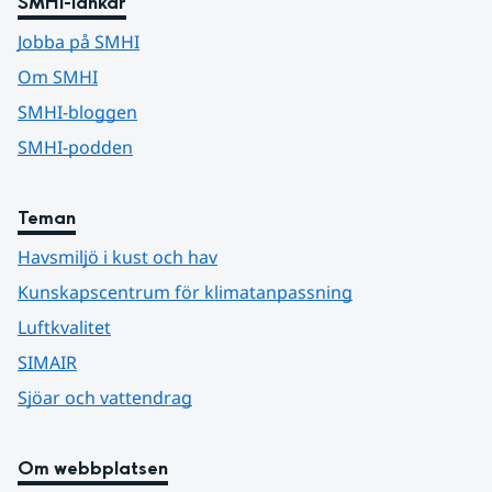
SMHI-länkar
Jobba på SMHI
Om SMHI
SMHI-bloggen
SMHI-podden
Teman
Havsmiljö i kust och hav
Kunskapscentrum för klimatanpassning
Luftkvalitet
SIMAIR
Sjöar och vattendrag
Om webbplatsen