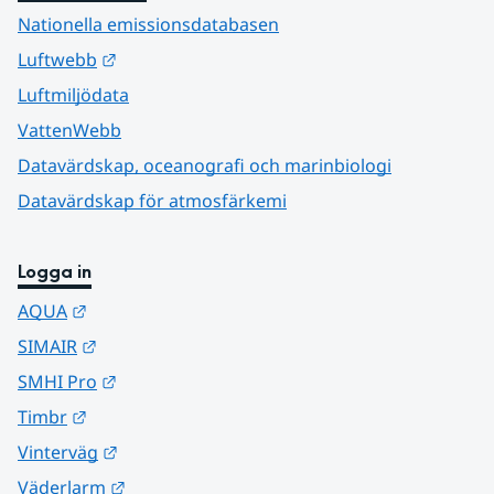
Nationella emissionsdatabasen
Länk till annan webbplats.
Luftwebb
Luftmiljödata
VattenWebb
Datavärdskap, oceanografi och marinbiologi
Datavärdskap för atmosfärkemi
Logga in
Länk till annan webbplats.
AQUA
Länk till annan webbplats.
SIMAIR
Länk till annan webbplats.
SMHI Pro
Länk till annan webbplats.
Timbr
Länk till annan webbplats.
Vinterväg
Länk till annan webbplats.
Väderlarm