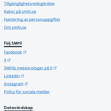
Tillgänglighetsredogörelse
Kakor på smhi.se
Hantering av personuppgifter
Om smhi.se
Följ SMHI
Länk till annan webbplats.
Facebook
Länk till annan webbplats.
X
Länk till annan webbplats.
SMHIs meteorologer på X
Länk till annan webbplats.
Linkedin
Länk till annan webbplats.
Instagram
Policy för sociala medier
Datavärdskap