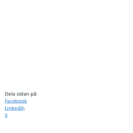
Dela sidan på
:
Dela sidan på
Facebook
Dela sidan på
LinkedIn
Dela sidan på
X